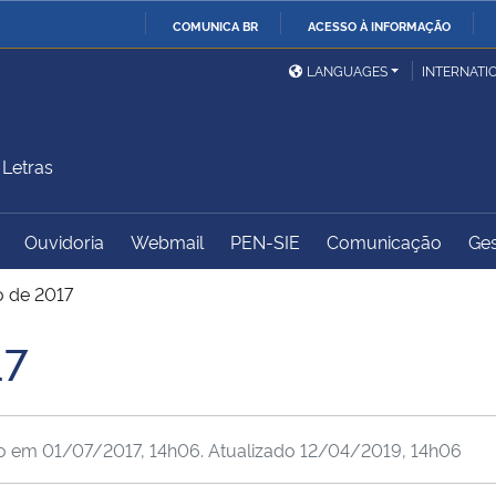
COMUNICA BR
ACESSO À INFORMAÇÃO
Ministério da Defesa
Ministério das Relações
Mini
IR
LANGUAGES
INTERNATI
Exteriores
PARA
O
Ministério da Cidadania
Ministério da Saúde
Mini
CONTEÚDO
Letras
Ouvidoria
Webmail
PEN-SIE
Comunicação
Ges
Ministério do
Controladoria-Geral da
Mini
Desenvolvimento Regional
União
Famí
o de 2017
Hum
17
Advocacia-Geral da União
Banco Central do Brasil
Plan
do em
01/07/2017, 14h06
. Atualizado
12/04/2019, 14h06