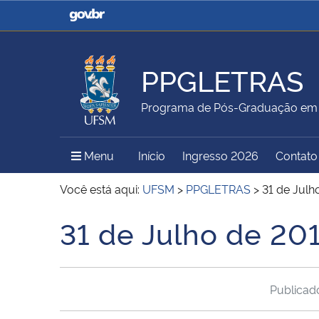
Casa Civil
Ministério da Justiça e
Segurança Pública
PPGLETRAS
Ministério da Agricultura,
Ministério da Educação
Programa de Pós-Graduação em 
Pecuária e Abastecimento
Menu Principal do Sítio
Menu
Início
Ingresso 2026
Contato
Ministério do Meio Ambiente
Ministério do Turismo
Você está aqui:
UFSM
>
PPGLETRAS
>
31 de Julh
31 de Julho de 20
Início do conteúdo
Secretaria de Governo
Gabinete de Segurança
Institucional
Publica