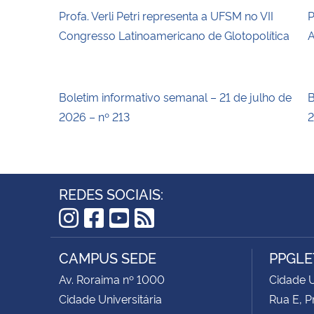
Profa. Verli Petri representa a UFSM no VII
P
Congresso Latinoamericano de Glotopolítica
A
Boletim informativo semanal – 21 de julho de
B
2026 – nº 213
2
REDES SOCIAIS:
Instagram
Facebook
YouTube
RSS
CAMPUS SEDE
PPGLE
Av. Roraima nº 1000
Cidade U
Cidade Universitária
Rua E, P