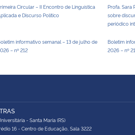
rimeira Circular – II Encontro de Linguística
Profa. Sara 
plicada e Discurso Político
sobre discur
periódico in
oletim informativo semanal – 13 de julho de
Boletim inf
026 – nº 212
2026 – nº 2
TRAS
niversitária - Santa Maria (RS)
rédio 16 - Centro de Educação, Sala 3222