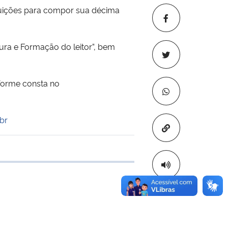
ibuições para compor sua décima
ura e Formação do leitor”, bem
nforme consta no
br
Copiar para áre
 transferência