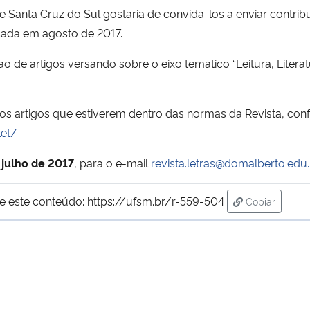
e Santa Cruz do Sul gostaria de convidá-los a enviar contr
icada em agosto de 2017.
e artigos versando sobre o eixo temático “Leitura, Literat
o os artigos que estiverem dentro das normas da Revista, co
let/
 julho de 2017
, para o e-mail
revista.letras@domalberto.edu.
e este conteúdo:
https://ufsm.br/r-559-504
Copiar
para área de