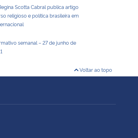
Regina Scotta Cabral publica artigo
so religioso e política brasileira em
ternacional
ormativo semanal – 27 de junho de
11
Voltar ao topo