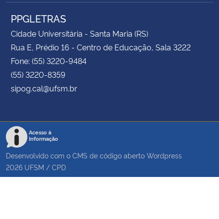
PPGLETRAS
Cidade Universitária - Santa Maria (RS)
Rua E, Prédio 16 - Centro de Educação, Sala 3222
Fone: (55) 3220-9484
(55) 3220-8359
sipog.cal@ufsm.br
Acesso à
Informação
Desenvolvido com o CMS de código aberto
Wordpress
2026
UFSM
/
CPD