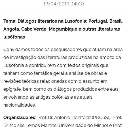
12/04/2019, 14h10
Ministério da Cidadania
Ministério da Saúde
Tema
: Diálogos literários na Lusofonia: Portugal, Brasil,
Angola, Cabo Verde, Moçambique e outras literaturas
Ministério de Minas e Energia
lusófonas
Convidamos todos os pesquisadores que atuam na área
Ministério da Ciência, Tecnologia, Inovações e Comunicações
de investigação das literaturas produzidas no âmbito da
Lusofonia a contribuírem com textos originais que
Ministério do Meio Ambiente
tenham como temática geral a análise de obras e
Ministério do Turismo
revisões teóricas relacionadas com o assunto em
epígrafe, bem como os diálogos produzidos entre elas,
Ministério do Desenvolvimento Regional
envolvendo as antigas colônias e as atuais
nacionalidades.
Controladoria-Geral da União
Organizadores:
Prof. Dr. Antonio Hohlfeldt (PUCRS), Prof.
Dr. Moisés Lemos Martins (Universidade do Minho) e Prof.
Ministério da Mulher, da Família e dos Direitos Humanos