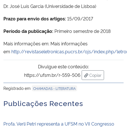
Dr. José Luís Garcia (Universidade de Lisboa)
Secretaria-Geral
Prazo para envio dos artigos:
15/09/2017
Secretaria de Governo
Período da publicação:
Primeiro semestre de 2018
Mais informações em: Mais informações
Gabinete de Segurança Institucional
em
http://revistaseletronicas.pucrs.br/ojs/index.php/l
Advocacia-Geral da União
Divulgue este conteúdo:
Banco Central do Brasil
https://ufsm.br/r-559-506
Copiar
para área de trans
Registrado em
Planalto
CHAMADAS - LITERATURA
Publicações Recentes
Profa. Verli Petri representa a UFSM no VII Congresso