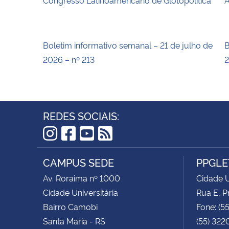
Boletim informativo semanal – 21 de julho de
B
2026 – nº 213
2
REDES SOCIAIS:
Instagram
Facebook
YouTube
RSS
CAMPUS SEDE
PPGLE
Av. Roraima nº 1000
Cidade U
Cidade Universitária
Rua E, P
Bairro Camobi
Fone: (5
Santa Maria - RS
(55) 322