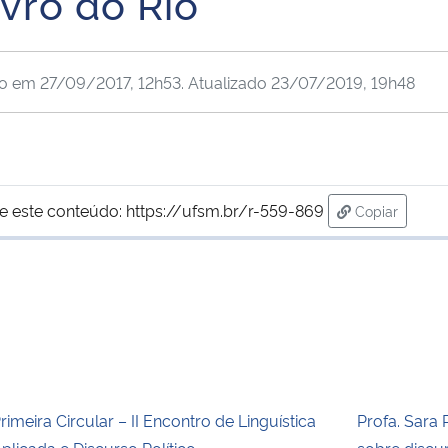
ivro do Rio
do em
27/09/2017, 12h53
. Atualizado
23/07/2019, 19h48
e este conteúdo:
https://ufsm.br/r-559-869
Copiar
para área de
rimeira Circular – II Encontro de Linguística
Profa. Sara 
plicada e Discurso Político
sobre discur