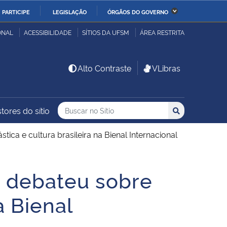
PARTICIPE
LEGISLAÇÃO
ÓRGÃOS DO GOVERNO
stério da Economia
Ministério da Infraestrutura
ONAL
ACESSIBILIDADE
SÍTIOS DA UFSM
ÁREA RESTRITA
stério de Minas e Energia
Ministério da Ciência,
Alto Contraste
VLibras
Tecnologia, Inovações e
Comunicações
Buscar no no Sítio
Busca
Busca:
tores do sítio
Buscar
stério da Mulher, da
Secretaria-Geral
lia e dos Direitos
tica e cultura brasileira na Bienal Internacional
anos
, debateu sobre
alto
a Bienal