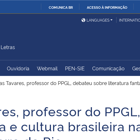
COMUNICA BR
ACESSO À INFORMAÇÃO
Ministério da Defesa
Ministério das Relações
Mini
IR
LANGUAGES
INTERNATI
Exteriores
PARA
O
Ministério da Cidadania
Ministério da Saúde
Mini
CONTEÚDO
Letras
Ouvidoria
Webmail
PEN-SIE
Comunicação
Ges
Ministério do
Controladoria-Geral da
Mini
Desenvolvimento Regional
União
Famí
as Tavares, professor do PPGL, debateu sobre literatura fantás
Hum
ares, professor do PPGL
Advocacia-Geral da União
Banco Central do Brasil
Plan
ca e cultura brasileira n