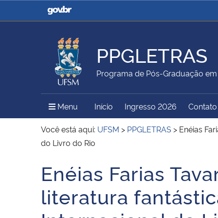
Casa Civil
Ministério da Justiça e
Segurança Pública
PPGLETRAS
Ministério da Agricultura,
Ministério da Educação
Programa de Pós-Graduação em 
Pecuária e Abastecimento
Menu Principal do Sítio
Menu
Início
Ingresso 2026
Contato
Ministério do Meio Ambiente
Ministério do Turismo
Você está aqui:
UFSM
>
PPGLETRAS
>
Enéias Fari
do Livro do Rio
Enéias Farias Tav
Secretaria de Governo
Gabinete de Segurança
Início do conteúdo
Institucional
literatura fantásti