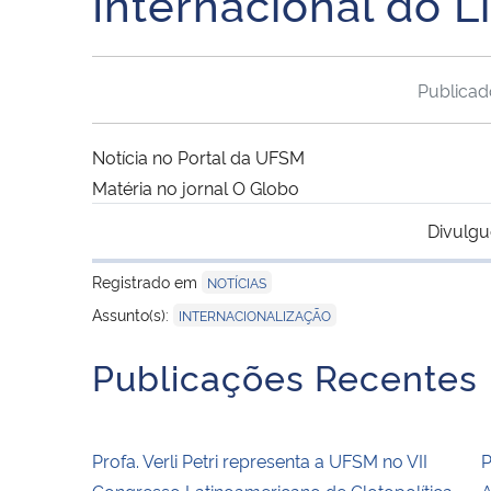
Internacional do L
Publica
Notícia
no Portal da UFSM
Matéria
no jornal O Globo
Divulgu
Registrado em
NOTÍCIAS
Assunto(s):
INTERNACIONALIZAÇÃO
Publicações Recentes
Profa. Verli Petri representa a UFSM no VII
P
Congresso Latinoamericano de Glotopolítica
A