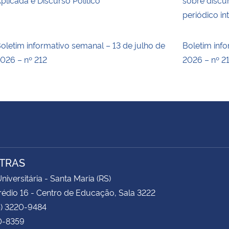
periódico in
oletim informativo semanal – 13 de julho de
Boletim inf
026 – nº 212
2026 – nº 2
TRAS
niversitária - Santa Maria (RS)
rédio 16 - Centro de Educação, Sala 3222
5) 3220-9484
0-8359