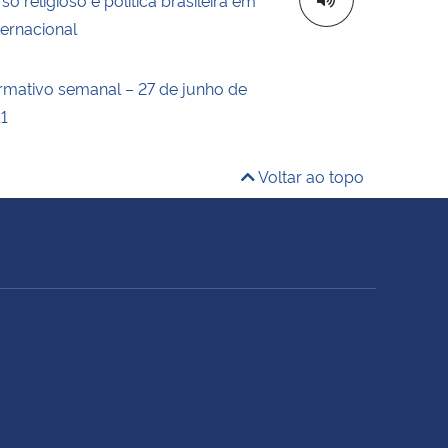
ternacional
ormativo semanal – 27 de junho de
11
Voltar ao topo