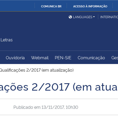
COMUNICA BR
ACESSO À INFORMAÇÃO
Ministério da Defesa
Ministério das Relações
Mini
IR
LANGUAGES
INTERNATI
Exteriores
PARA
O
Ministério da Cidadania
Ministério da Saúde
Mini
CONTEÚDO
Letras
Ouvidoria
Webmail
PEN-SIE
Comunicação
Ges
Ministério do
Controladoria-Geral da
Mini
Desenvolvimento Regional
União
Famí
Qualificações 2/2017 (em atualização)
Hum
cações 2/2017 (em atua
Advocacia-Geral da União
Banco Central do Brasil
Plan
Publicado em
13/11/2017, 10h30