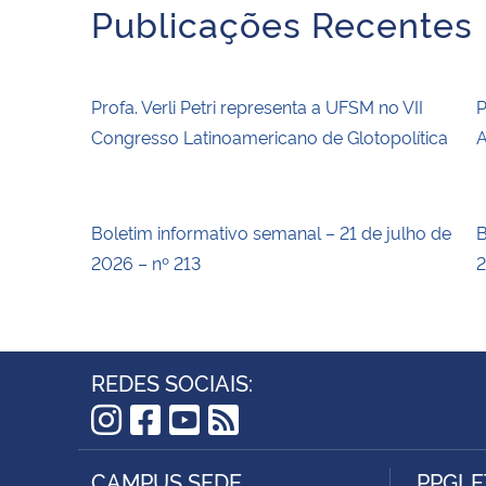
Publicações Recentes
Profa. Verli Petri representa a UFSM no VII
P
Congresso Latinoamericano de Glotopolítica
A
Boletim informativo semanal – 21 de julho de
B
2026 – nº 213
2
REDES SOCIAIS:
Instagram
Facebook
YouTube
RSS
CAMPUS SEDE
PPGLE