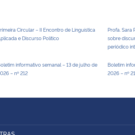
rimeira Circular – II Encontro de Linguística
Profa. Sara 
plicada e Discurso Político
sobre discur
periódico in
oletim informativo semanal – 13 de julho de
Boletim inf
026 – nº 212
2026 – nº 2
TRAS