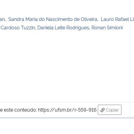
an
,
Sandra Maria do Nascimento de Oliveira
,
Lauro Rafael L
i Cardoso Tuzzin
,
Daniela Leite Rodrigues
,
Ronan Simioni
e este conteúdo:
https://ufsm.br/r-559-916
Copiar
para área de