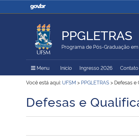
Casa Civil
Ministério da Justiça e
Segurança Pública
PPGLETRAS
Ministério da Agricultura,
Ministério da Educação
Programa de Pós-Graduação em 
Pecuária e Abastecimento
Menu Principal do Sítio
Menu
Início
Ingresso 2026
Contato
Ministério do Meio Ambiente
Ministério do Turismo
Você está aqui:
UFSM
>
PPGLETRAS
>
Defesas e 
Defesas e Qualifi
Início do conteúdo
Secretaria de Governo
Gabinete de Segurança
Institucional