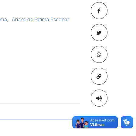
ima
,
Ariane de Fátima Escobar
Copiar para áre
 transferência