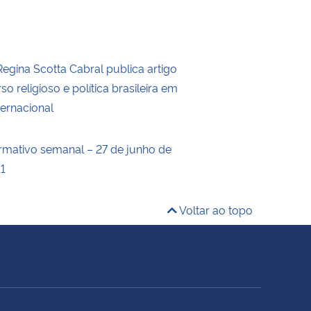
Regina Scotta Cabral publica artigo
so religioso e política brasileira em
ternacional
ormativo semanal – 27 de junho de
11
Voltar ao topo