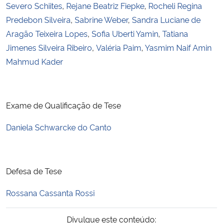
Severo Schiites
,
Rejane Beatriz Fiepke
,
Rocheli Regina
Predebon Silveira
,
Sabrine Weber
,
Sandra Luciane de
Secretaria-Geral
Aragão Teixeira Lopes
,
Sofia Uberti Yamin
,
Tatiana
Jimenes Silveira Ribeiro
,
Valéria Paim
,
Yasmim Naif Amin
Secretaria de Governo
Mahmud Kader
Gabinete de Segurança Institucional
Advocacia-Geral da União
Exame de Qualificação de Tese
Daniela Schwarcke do Canto
Banco Central do Brasil
Planalto
Defesa de Tese
Rossana Cassanta Rossi
Divulgue este conteúdo: