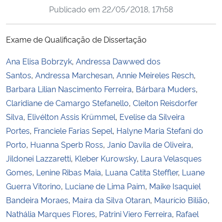
Publicado em
22/05/2018, 17h58
Ministério da Cidadania
Ministério da Saúde
Exame de Qualificação de Dissertação
Ana Elisa Bobrzyk
,
Andressa Dawwed dos
Ministério de Minas e Energia
Santos
,
Andressa Marchesan
,
Annie Meireles Resch
,
Ministério da Ciência, Tecnologia, Inovações e Comunicações
Barbara Lilian Nascimento Ferreira
,
Bárbara Muders
,
Claridiane de Camargo Stefanello
,
Cleiton Reisdorfer
Ministério do Meio Ambiente
Silva
,
Elivélton Assis Krümmel
,
Evelise da Silveira
Portes
,
Franciele Farias Sepel
,
Halyne Maria Stefani do
Ministério do Turismo
Porto
,
Huanna Sperb Ross
,
Janio Davila de Oliveira
,
Jildonei Lazzaretti
,
Kleber Kurowsky
,
Laura Velasques
Ministério do Desenvolvimento Regional
Gomes
,
Lenine Ribas Maia
,
Luana Catita Steffler
,
Luane
Guerra Vitorino
,
Luciane de Lima Paim
,
Maike Isaquiel
Controladoria-Geral da União
Bandeira Moraes
,
Maíra da Silva Otaran
,
Maurício Bilião
,
Nathália Marques Flores
,
Patrini Viero Ferreira
,
Rafael
Ministério da Mulher, da Família e dos Direitos Humanos