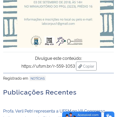
Secretaria-Geral
Secretaria de Governo
Gabinete de Segurança Institucional
Advocacia-Geral da União
Divulgue este conteúdo:
https://ufsm.br/r-559-1053
Copiar
Banco Central do Brasil
para área de tran
Registrado em
NOTÍCIAS
Planalto
Publicações Recentes
Profa. Verli Petri representa a UFSM no VII Congresso