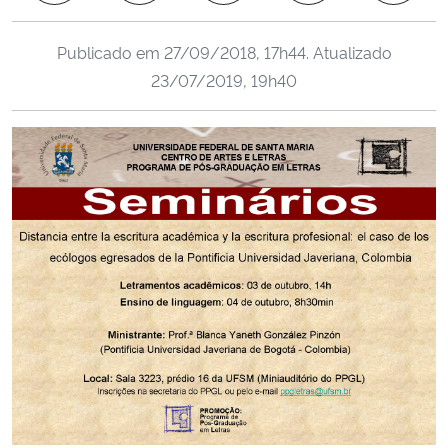
Ministério da Cidadania
Publicado em
27/09/2018, 17h44
. Atualizado
Ministério da Saúde
23/07/2019, 19h40
Ministério de Minas e Energia
Ministério da Ciência, Tecnologia, Inovações e Comunicações
Ministério do Meio Ambiente
Ministério do Turismo
Ministério do Desenvolvimento Regional
Controladoria-Geral da União
Ministério da Mulher, da Família e dos Direitos Humanos