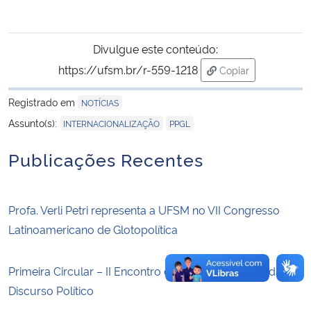
Secretaria-Geral
Divulgue este conteúdo:
https://ufsm.br/r-559-1218
Secretaria de Governo
Copiar
para área de trans
Registrado em
NOTÍCIAS
Gabinete de Segurança Institucional
,
Assunto(s):
INTERNACIONALIZAÇÃO
PPGL
Advocacia-Geral da União
Publicações Recentes
Banco Central do Brasil
Profa. Verli Petri representa a UFSM no VII Congresso
Planalto
Latinoamericano de Glotopolítica
Primeira Circular – II Encontro de Linguística Aplicada e
Discurso Político