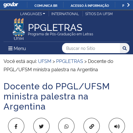
COMUNICA BR
ACESSO À INFORMAÇÃO
PARTI
Casa Civil
LANGUAGES
INTERNATIONAL
SÍTIOS DA UFSM
IR
PARA
PPGLETRAS
Ministério da Justiça e Segurança Pública
O
Programa de Pós-Graduação em Letras
CONTEÚDO
Ministério da Defesa
Buscar no no Sítio
Busca
Busca:
Menu Principal do Sítio
Menu
Busc
Ministério das Relações Exteriores
Você está aqui:
UFSM
>
PPGLETRAS
>
Docente do
PPGL/UFSM ministra palestra na Argentina
Ministério da Economia
Docente do PPGL/UFSM
Início do conteúdo
Ministério da Infraestrutura
ministra palestra na
Argentina
Ministério da Agricultura, Pecuária e Abastecimento
Ministério da Educação
Copiar para área 