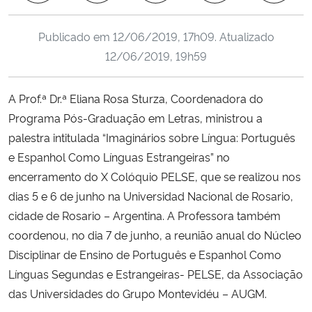
Ministério da Cidadania
Publicado em
12/06/2019, 17h09
. Atualizado
Ministério da Saúde
12/06/2019, 19h59
Ministério de Minas e Energia
A Prof.ª Dr.ª Eliana Rosa Sturza, Coordenadora do
Programa Pós-Graduação em Letras, ministrou a
Ministério da Ciência, Tecnologia, Inovações e Comunicações
palestra intitulada “Imaginários sobre Língua: Português
e Espanhol Como Línguas Estrangeiras” no
Ministério do Meio Ambiente
encerramento do X Colóquio PELSE, que se realizou nos
dias 5 e 6 de junho na Universidad Nacional de Rosario,
Ministério do Turismo
cidade de Rosario – Argentina. A Professora também
coordenou, no dia 7 de junho, a reunião anual do Núcleo
Ministério do Desenvolvimento Regional
Disciplinar de Ensino de Português e Espanhol Como
Controladoria-Geral da União
Línguas Segundas e Estrangeiras- PELSE, da Associação
das Universidades do Grupo Montevidéu – AUGM.
Ministério da Mulher, da Família e dos Direitos Humanos