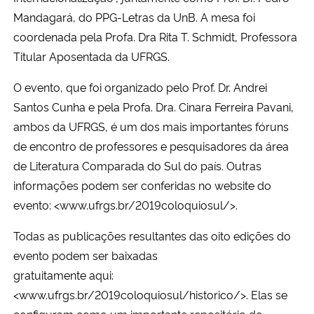
Mandagará, do PPG-Letras da UnB. A mesa foi
Secretaria-Geral
coordenada pela Profa. Dra Rita T. Schmidt, Professora
Titular Aposentada da UFRGS.
Secretaria de Governo
O evento, que foi organizado pelo Prof. Dr. Andrei
Santos Cunha e pela Profa. Dra. Cinara Ferreira Pavani,
Gabinete de Segurança Institucional
ambos da UFRGS, é um dos mais importantes fóruns
Advocacia-Geral da União
de encontro de professores e pesquisadores da área
de Literatura Comparada do Sul do país. Outras
Banco Central do Brasil
informações podem ser conferidas no website do
evento: <www.ufrgs.br/2019coloquiosul/>.
Planalto
Todas as publicações resultantes das oito edições do
evento podem ser baixadas
gratuitamente aqui:
<www.ufrgs.br/2019coloquiosul/historico/>. Elas se
configuram como um importante repositório do