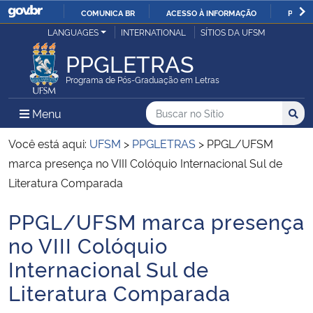
COMUNICA BR
ACESSO À INFORMAÇÃO
PARTI
Casa Civil
LANGUAGES
INTERNATIONAL
SÍTIOS DA UFSM
IR
PARA
PPGLETRAS
Ministério da Justiça e Segurança Pública
O
Programa de Pós-Graduação em Letras
CONTEÚDO
Ministério da Defesa
Buscar no no Sítio
Busca
Busca:
Menu Principal do Sítio
Menu
Busc
Ministério das Relações Exteriores
Você está aqui:
UFSM
>
PPGLETRAS
>
PPGL/UFSM
marca presença no VIII Colóquio Internacional Sul de
Ministério da Economia
Literatura Comparada
PPGL/UFSM marca presença
Ministério da Infraestrutura
Início do conteúdo
no VIII Colóquio
Ministério da Agricultura, Pecuária e Abastecimento
Internacional Sul de
Literatura Comparada
Ministério da Educação