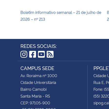
Boletim informativo semanal – 21 de julho de
B
2026 – nº 213
2
REDES SOCIAIS:
Instagram
Facebook
YouTube
RSS
CAMPUS SEDE
PPGLE
Av. Roraima nº 1000
Cidade U
Cidade Universitária
Rua E, P
Bairro Camobi
Fone: (5
Santa Maria - RS
(55) 322
CEP: 97105-900
sipog.ca