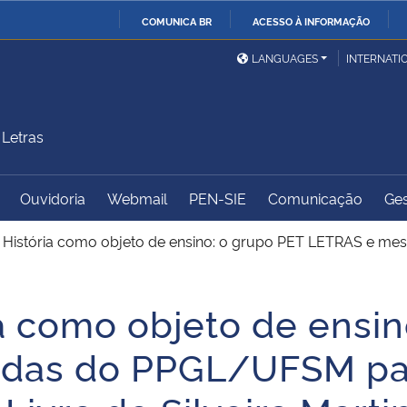
COMUNICA BR
ACESSO À INFORMAÇÃO
Ministério da Defesa
Ministério das Relações
Mini
IR
LANGUAGES
INTERNATI
Exteriores
PARA
O
Ministério da Cidadania
Ministério da Saúde
Mini
CONTEÚDO
Letras
Ouvidoria
Webmail
PEN-SIE
Comunicação
Ges
Ministério do
Controladoria-Geral da
Mini
Desenvolvimento Regional
União
Famí
História como objeto de ensino: o grupo PET LETRAS e mes
Hum
a como objeto de ensin
Advocacia-Geral da União
Banco Central do Brasil
Plan
das do PPGL/UFSM par