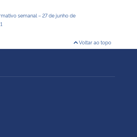
ormativo semanal – 27 de junho de
11
Voltar ao topo