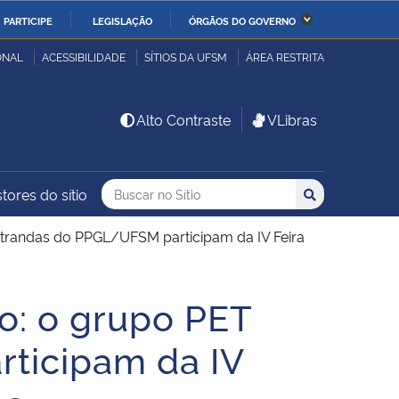
PARTICIPE
LEGISLAÇÃO
ÓRGÃOS DO GOVERNO
stério da Economia
Ministério da Infraestrutura
ONAL
ACESSIBILIDADE
SÍTIOS DA UFSM
ÁREA RESTRITA
stério de Minas e Energia
Ministério da Ciência,
Alto Contraste
VLibras
Tecnologia, Inovações e
Comunicações
Buscar no no Sítio
Busca
Busca:
tores do sítio
Buscar
stério da Mulher, da
Secretaria-Geral
lia e dos Direitos
trandas do PPGL/UFSM participam da IV Feira
anos
o: o grupo PET
alto
ticipam da IV