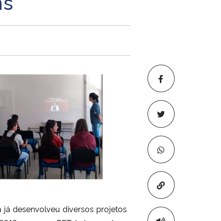
ns
Copiar para áre
a já desenvolveu diversos projetos