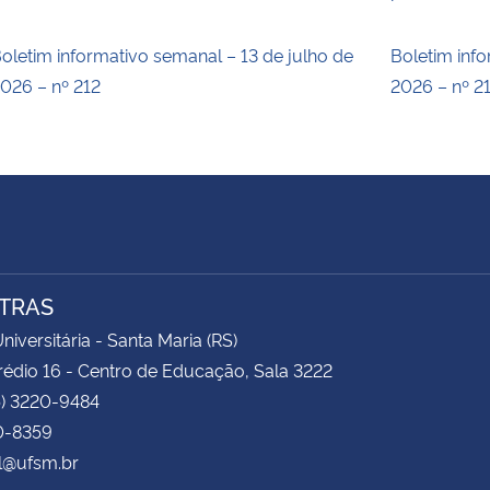
oletim informativo semanal – 13 de julho de
Boletim inf
026 – nº 212
2026 – nº 2
TRAS
niversitária - Santa Maria (RS)
rédio 16 - Centro de Educação, Sala 3222
5) 3220-9484
0-8359
l@ufsm.br