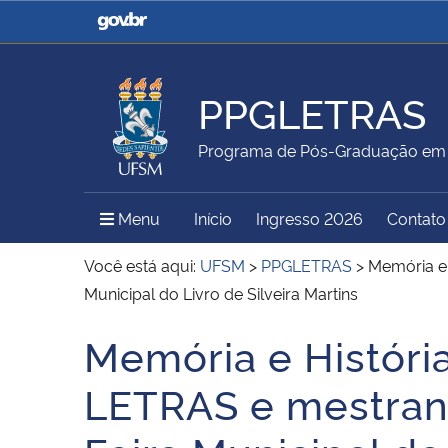
Casa Civil
Ministério da Justiça e
Segurança Pública
PPGLETRAS
Ministério da Agricultura,
Ministério da Educação
Programa de Pós-Graduação em 
Pecuária e Abastecimento
Menu Principal do Sítio
Menu
Início
Ingresso 2026
Contato
Ministério do Meio Ambiente
Ministério do Turismo
Você está aqui:
UFSM
>
PPGLETRAS
>
Memória e 
Municipal do Livro de Silveira Martins
Memória e Históri
Secretaria de Governo
Gabinete de Segurança
Início do conteúdo
Institucional
LETRAS e mestran