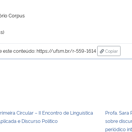
ório Corpus
s)
e este conteúdo:
https://ufsm.br/r-559-1614
Copiar
para área d
rimeira Circular – II Encontro de Linguística
Profa. Sara 
plicada e Discurso Político
sobre discur
periódico in