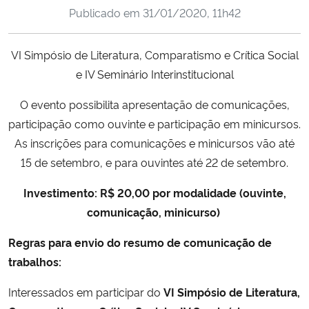
Publicado em
31/01/2020, 11h42
Ministério da Cidadania
Ministério da Saúde
VI Simpósio de Literatura, Comparatismo e Crítica Social
e IV Seminário Interinstitucional
Ministério de Minas e Energia
O evento possibilita apresentação de comunicações,
Ministério da Ciência, Tecnologia, Inovações e Comunicações
participação como ouvinte e participação em minicursos.
As inscrições para comunicações e minicursos vão até
Ministério do Meio Ambiente
15 de setembro, e para ouvintes até 22 de setembro.
Investimento: R$ 20,00 por modalidade (ouvinte,
Ministério do Turismo
comunicação, minicurso)
Ministério do Desenvolvimento Regional
Regras para envio do resumo de comunicação de
trabalhos:
Controladoria-Geral da União
Interessados em participar do
VI Simpósio de Literatura,
Ministério da Mulher, da Família e dos Direitos Humanos