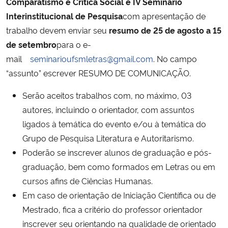
Comparatismo e Crítica Social
e
IV Seminário
Interinstitucional de Pesquisa
com apresentação de
Secretaria-Geral
trabalho devem enviar seu
resumo
de 25 de agosto
a 15
de setembro
para o e-
Secretaria de Governo
mail
seminarioufsmletras@gmail.com
. No campo
“assunto” escrever RESUMO DE COMUNICAÇÃO.
Gabinete de Segurança Institucional
Serão aceitos trabalhos com, no máximo, 03
Advocacia-Geral da União
autores, incluindo o orientador, com assuntos
ligados à temática do evento e/ou à temática do
Banco Central do Brasil
Grupo de Pesquisa Literatura e Autoritarismo.
Poderão se inscrever alunos de graduação e pós-
Planalto
graduação, bem como formados em Letras ou em
cursos afins de Ciências Humanas.
Em caso de orientação de Iniciação Científica ou de
Mestrado, fica a critério do professor orientador
inscrever seu orientando na qualidade de orientado