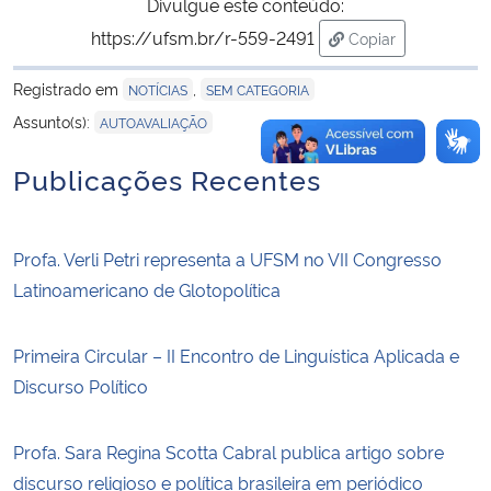
Divulgue este conteúdo:
https://ufsm.br/r-559-2491
Copiar
para área de tran
Registrado em
,
NOTÍCIAS
SEM CATEGORIA
Assunto(s):
AUTOAVALIAÇÃO
Publicações Recentes
Profa. Verli Petri representa a UFSM no VII Congresso
Latinoamericano de Glotopolítica
Primeira Circular – II Encontro de Linguística Aplicada e
Discurso Político
Profa. Sara Regina Scotta Cabral publica artigo sobre
discurso religioso e política brasileira em periódico