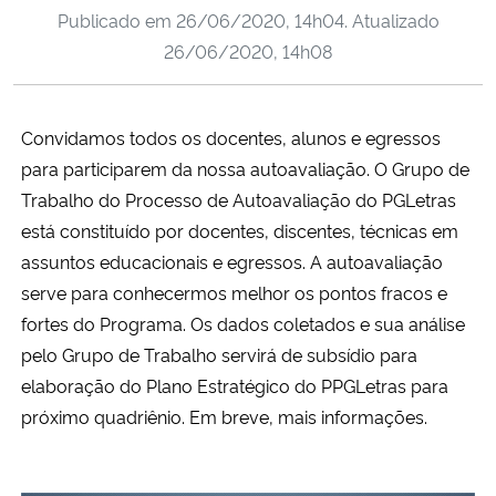
Publicado em
26/06/2020, 14h04
. Atualizado
Ministério da Cidadania
26/06/2020, 14h08
Ministério da Saúde
Convidamos todos os docentes, alunos e egressos
Ministério de Minas e Energia
para participarem da nossa autoavaliação. O Grupo de
Ministério da Ciência, Tecnologia, Inovações e Comunicações
Trabalho do Processo de Autoavaliação do PGLetras
está constituído por docentes, discentes, técnicas em
Ministério do Meio Ambiente
assuntos educacionais e egressos. A autoavaliação
serve para conhecermos melhor os pontos fracos e
Ministério do Turismo
fortes do Programa. Os dados coletados e sua análise
pelo Grupo de Trabalho servirá de subsídio para
Ministério do Desenvolvimento Regional
elaboração do Plano Estratégico do PPGLetras para
próximo quadriênio. Em breve, mais informações.
Controladoria-Geral da União
Ministério da Mulher, da Família e dos Direitos Humanos