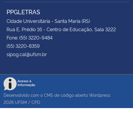
PPGLETRAS
Cidade Universitária - Santa Maria (RS)
Rua E, Prédio 16 - Centro de Educação, Sala 3222
Fone: (55) 3220-9484
(55) 3220-8359
sipog.cal@ufsm.br
Acesso à
Informação
Desenvolvido com o CMS de código aberto
Wordpress
2026
UFSM
/
CPD