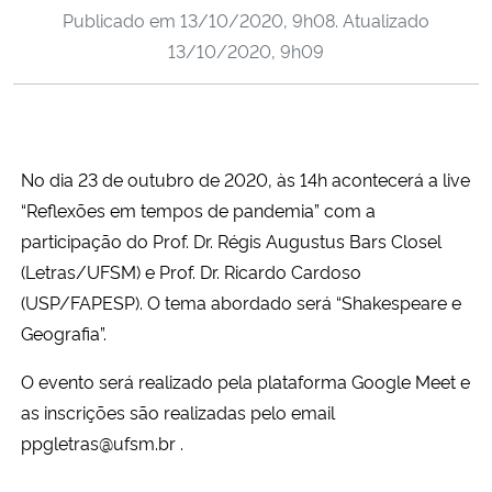
Publicado em
13/10/2020, 9h08
. Atualizado
Ministério da Cidadania
13/10/2020, 9h09
Ministério da Saúde
Ministério de Minas e Energia
No dia 2
3
de
outubro
de 2020, às 1
4
h acontecerá a live
Ministério da Ciência, Tecnologia, Inovações e Comunicações
“Reflexões em tempos de pandemia” com a
participação d
o
Prof. Dr.
Régis Augustus Bars Closel
Ministério do Meio Ambiente
(
Letras
/UFSM) e Prof. Dr.
Ricardo Cardoso
(
USP
/
FAPESP
). O tema abordado será “
Shakespeare e
Ministério do Turismo
Geografia
”.
Ministério do Desenvolvimento Regional
O evento será realizado pela plataforma Google Meet e
as inscrições são realizadas pelo email
Controladoria-Geral da União
ppgletras@ufsm.br .
Ministério da Mulher, da Família e dos Direitos Humanos