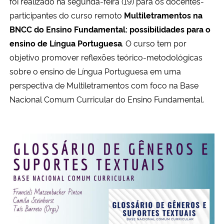
foi realizado na segunda-feira (19) para os docentes-
participantes do curso remoto
Multiletramentos na
Secretaria-Geral
BNCC do Ensi
no Fundamental: possibilidades para o
ensino de Língua Portuguesa
. O curso tem por
Secretaria de Governo
objetivo promover reflexões teórico-metodológicas
sobre o ensino de Língua Portuguesa em uma
Gabinete de Segurança Institucional
perspectiva de Multiletramentos com foco na Base
Nacional Comum Curricular do Ensino Fundamental.
Advocacia-Geral da União
Banco Central do Brasil
Planalto