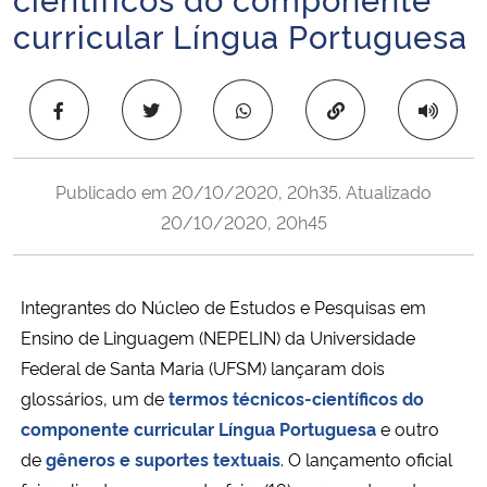
Ministério da Cidadania
curricular Língua Portuguesa
Ministério da Saúde
Copiar para área 
Ministério de Minas e Energia
Publicado em
20/10/2020, 20h35
. Atualizado
Ministério da Ciência, Tecnologia, Inovações e Comunicações
20/10/2020, 20h45
Ministério do Meio Ambiente
Integrantes do Núcleo de Estudos e Pesquisas em
Ministério do Turismo
Ensino de Linguagem (NEPELIN) da Universidade
Ministério do Desenvolvimento Regional
Federal de Santa Maria (UFSM) lançaram dois
glossários, um de
termos técnicos-científicos do
Controladoria-Geral da União
componente curricular Língua Portuguesa
e outro
de
gêneros e suportes textuais
. O lançamento oficial
Ministério da Mulher, da Família e dos Direitos Humanos