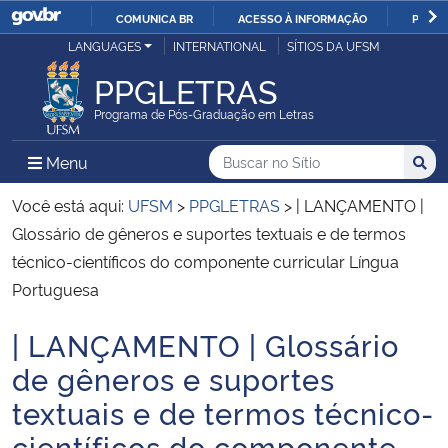
COMUNICA BR
ACESSO À INFORMAÇÃO
PARTI
Casa Civil
LANGUAGES
INTERNATIONAL
SÍTIOS DA UFSM
IR
PARA
PPGLETRAS
Ministério da Justiça e Segurança Pública
O
Programa de Pós-Graduação em Letras
CONTEÚDO
Ministério da Defesa
Buscar no no Sítio
Busca
Busca:
Menu Principal do Sítio
Menu
Busc
Ministério das Relações Exteriores
Você está aqui:
UFSM
>
PPGLETRAS
>
| LANÇAMENTO |
Glossário de gêneros e suportes textuais e de termos
Ministério da Economia
técnico-científicos do componente curricular Língua
Portuguesa
Ministério da Infraestrutura
| LANÇAMENTO | Glossário
Início do conteúdo
Ministério da Agricultura, Pecuária e Abastecimento
de gêneros e suportes
textuais e de termos técnico-
Ministério da Educação
científicos do componente