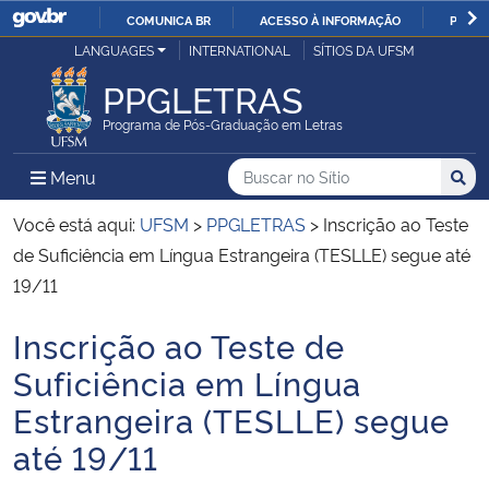
COMUNICA BR
ACESSO À INFORMAÇÃO
PARTI
Casa Civil
LANGUAGES
INTERNATIONAL
SÍTIOS DA UFSM
IR
PARA
PPGLETRAS
Ministério da Justiça e Segurança Pública
O
Programa de Pós-Graduação em Letras
CONTEÚDO
Ministério da Defesa
Buscar no no Sítio
Busca
Busca:
Menu Principal do Sítio
Menu
Busc
Ministério das Relações Exteriores
Você está aqui:
UFSM
>
PPGLETRAS
>
Inscrição ao Teste
de Suficiência em Língua Estrangeira (TESLLE) segue até
Ministério da Economia
19/11
Inscrição ao Teste de
Ministério da Infraestrutura
Início do conteúdo
Suficiência em Língua
Ministério da Agricultura, Pecuária e Abastecimento
Estrangeira (TESLLE) segue
até 19/11
Ministério da Educação