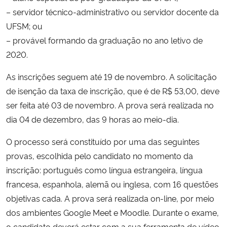
– servidor técnico-administrativo ou servidor docente da
Secretaria-Geral
UFSM; ou
– provável formando da graduação no ano letivo de
Secretaria de Governo
2020.
As inscrições seguem até 19 de novembro. A solicitação
Gabinete de Segurança Institucional
de isenção da taxa de inscrição, que é de R$ 53,00, deve
ser feita até 03 de novembro. A prova será realizada no
Advocacia-Geral da União
dia 04 de dezembro, das 9 horas ao meio-dia.
Banco Central do Brasil
O processo será constituído por uma das seguintes
provas, escolhida pelo candidato no momento da
Planalto
inscrição: português como língua estrangeira, língua
francesa, espanhola, alemã ou inglesa, com 16 questões
objetivas cada. A prova será realizada on-line, por meio
dos ambientes Google Meet e Moodle. Durante o exame,
o candidato deverá estar com a sua ferramenta de vídeo