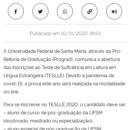
Ministério da Cidadania
Copiar para área 
Ministério da Saúde
Publicado em
10/11/2020, 8h53
Ministério de Minas e Energia
A Universidade Federal de Santa Maria, através da Pró-
Ministério da Ciência, Tecnologia, Inovações e Comunicações
Reitoria de Graduação (Prograd), comunica a abertura
das inscrições ao Teste de Suficiência em Leitura em
Ministério do Meio Ambiente
Língua Estrangeira (TESLLE). Devido à pandemia de
Ministério do Turismo
covid-19, a prova este ano será realizada na modalidade
on-line.
Ministério do Desenvolvimento Regional
Para se inscrever no TESLLE 2020, o candidato deve ser:
– aluno de curso de pós-graduação da UFSM
Controladoria-Geral da União
(doutorado, mestrado ou especialização);
– aluno especial de pós-graduação da UFSM;
Ministério da Mulher, da Família e dos Direitos Humanos