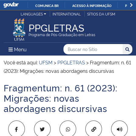
COMUNICA BR
ACESSO À INFORMAÇÃO
PARTI
Casa Civil
LANGUAGES
INTERNATIONAL
SÍTIOS DA UFSM
IR
PARA
PPGLETRAS
Ministério da Justiça e Segurança Pública
O
Programa de Pós-Graduação em Letras
CONTEÚDO
Ministério da Defesa
Buscar no no Sítio
Busca
Busca:
Menu Principal do Sítio
Menu
Busc
Ministério das Relações Exteriores
Você está aqui:
UFSM
>
PPGLETRAS
>
Fragmentum: n. 61
(2023): Migrações: novas abordagens discursivas
Ministério da Economia
Fragmentum: n. 61 (2023):
Início do conteúdo
Ministério da Infraestrutura
Migrações: novas
abordagens discursivas
Ministério da Agricultura, Pecuária e Abastecimento
Ministério da Educação
Copiar para área 