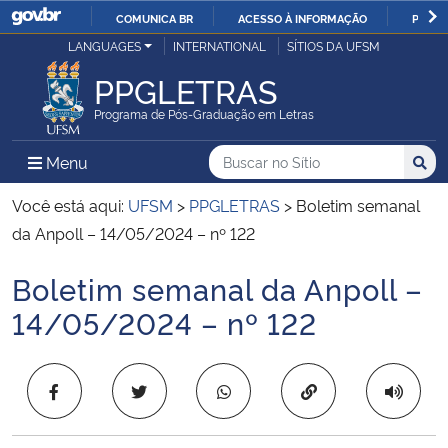
COMUNICA BR
ACESSO À INFORMAÇÃO
PARTI
Casa Civil
LANGUAGES
INTERNATIONAL
SÍTIOS DA UFSM
IR
PARA
PPGLETRAS
Ministério da Justiça e Segurança Pública
O
Programa de Pós-Graduação em Letras
CONTEÚDO
Ministério da Defesa
Buscar no no Sítio
Busca
Busca:
Menu Principal do Sítio
Menu
Busc
Ministério das Relações Exteriores
Você está aqui:
UFSM
>
PPGLETRAS
>
Boletim semanal
da Anpoll – 14/05/2024 – nº 122
Ministério da Economia
Boletim semanal da Anpoll –
Início do conteúdo
Ministério da Infraestrutura
14/05/2024 – nº 122
Ministério da Agricultura, Pecuária e Abastecimento
Copiar para área 
Ministério da Educação