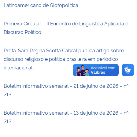
Latinoamericano de Glotopolítica
Secretaria-Geral
Primeira Circular – II Encontro de Linguística Aplicada e
Secretaria de Governo
Discurso Político
Gabinete de Segurança Institucional
Profa. Sara Regina Scotta Cabral publica artigo sobre
discurso religioso e política brasileira em periódico
Advocacia-Geral da União
internacional
Banco Central do Brasil
Boletim informativo semanal – 21 de julho de 2026 – nº
213
Planalto
Boletim informativo semanal – 13 de julho de 2026 – nº
212