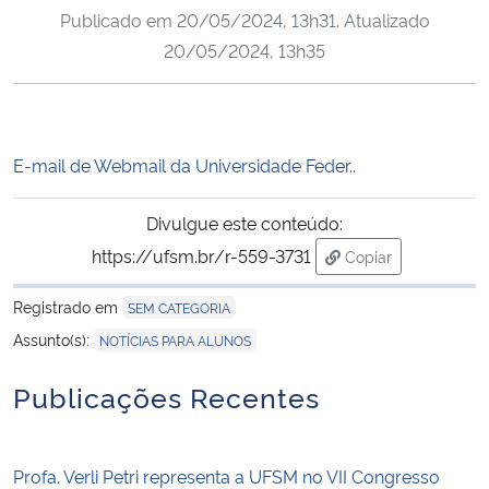
Publicado em
20/05/2024, 13h31
. Atualizado
Ministério da Cidadania
20/05/2024, 13h35
Ministério da Saúde
Ministério de Minas e Energia
E-mail de Webmail da Universidade Feder..
Ministério da Ciência, Tecnologia, Inovações e Comunicações
Divulgue este conteúdo:
Ministério do Meio Ambiente
https://ufsm.br/r-559-3731
Copiar
para área de trans
Registrado em
SEM CATEGORIA
Ministério do Turismo
Assunto(s):
NOTÍCIAS PARA ALUNOS
Ministério do Desenvolvimento Regional
Publicações Recentes
Controladoria-Geral da União
Profa. Verli Petri representa a UFSM no VII Congresso
Ministério da Mulher, da Família e dos Direitos Humanos