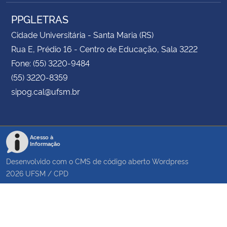
PPGLETRAS
Cidade Universitária - Santa Maria (RS)
Rua E, Prédio 16 - Centro de Educação, Sala 3222
Fone: (55) 3220-9484
(55) 3220-8359
sipog.cal@ufsm.br
Acesso à
Informação
Desenvolvido com o CMS de código aberto
Wordpress
2026
UFSM
/
CPD