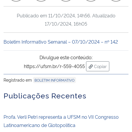
Ministério da Cidadania
Publicado em
11/10/2024, 14h56
. Atualizado
Ministério da Saúde
17/10/2024, 16h05
Ministério de Minas e Energia
Boletim Informativo Semanal – 07/10/2024 – nº 142
Ministério da Ciência, Tecnologia, Inovações e Comunicações
Divulgue este conteúdo:
https://ufsm.br/r-559-4055
Copiar
Ministério do Meio Ambiente
para área de tran
Registrado em
BOLETIM INFORMATIVO
Ministério do Turismo
Publicações Recentes
Ministério do Desenvolvimento Regional
Controladoria-Geral da União
Profa. Verli Petri representa a UFSM no VII Congresso
Latinoamericano de Glotopolítica
Ministério da Mulher, da Família e dos Direitos Humanos