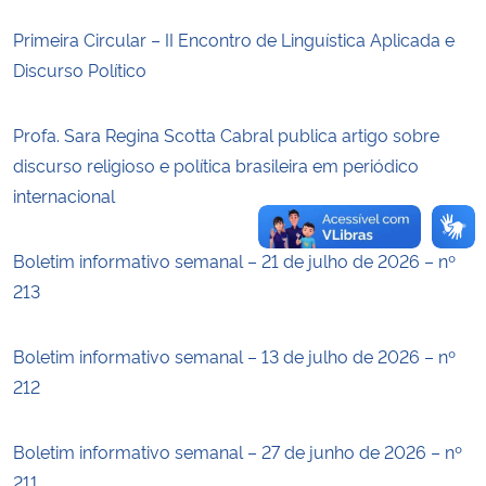
Primeira Circular – II Encontro de Linguística Aplicada e
Secretaria-Geral
Discurso Político
Secretaria de Governo
Profa. Sara Regina Scotta Cabral publica artigo sobre
discurso religioso e política brasileira em periódico
Gabinete de Segurança Institucional
internacional
Advocacia-Geral da União
Boletim informativo semanal – 21 de julho de 2026 – nº
Banco Central do Brasil
213
Planalto
Boletim informativo semanal – 13 de julho de 2026 – nº
212
Boletim informativo semanal – 27 de junho de 2026 – nº
211