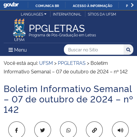
COMUNICA BR
ACESSO À INFORMAÇÃO
PARTI
Casa Civil
LANGUAGES
INTERNATIONAL
SÍTIOS DA UFSM
IR
PARA
PPGLETRAS
Ministério da Justiça e Segurança Pública
O
Programa de Pós-Graduação em Letras
CONTEÚDO
Ministério da Defesa
Buscar no no Sítio
Busca
Busca:
Menu Principal do Sítio
Menu
Busc
Ministério das Relações Exteriores
Você está aqui:
UFSM
>
PPGLETRAS
>
Boletim
Informativo Semanal – 07 de outubro de 2024 – nº 142
Ministério da Economia
Boletim Informativo Semanal
Início do conteúdo
Ministério da Infraestrutura
– 07 de outubro de 2024 – nº
142
Ministério da Agricultura, Pecuária e Abastecimento
Ministério da Educação
Copiar para área 