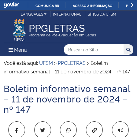
COMUNICA BR
ACESSO À INFORMAÇÃO
PARTI
Casa Civil
LANGUAGES
INTERNATIONAL
SÍTIOS DA UFSM
IR
PARA
PPGLETRAS
Ministério da Justiça e Segurança Pública
O
Programa de Pós-Graduação em Letras
CONTEÚDO
Ministério da Defesa
Buscar no no Sítio
Busca
Busca:
Menu Principal do Sítio
Menu
Busc
Ministério das Relações Exteriores
Você está aqui:
UFSM
>
PPGLETRAS
>
Boletim
informativo semanal – 11 de novembro de 2024 – nº 147
Ministério da Economia
Boletim informativo semanal
Início do conteúdo
Ministério da Infraestrutura
– 11 de novembro de 2024 –
nº 147
Ministério da Agricultura, Pecuária e Abastecimento
Ministério da Educação
Copiar para área 