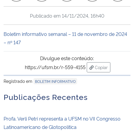
Ministério da Cidadania
Publicado em
14/11/2024, 16h40
Ministério da Saúde
Boletim informativo semanal – 11 de novembro de 2024
Ministério de Minas e Energia
– nº 147
Ministério da Ciência, Tecnologia, Inovações e Comunicações
Divulgue este conteúdo:
https://ufsm.br/r-559-4155
Copiar
Ministério do Meio Ambiente
para área de tran
Registrado em
BOLETIM INFORMATIVO
Ministério do Turismo
Publicações Recentes
Ministério do Desenvolvimento Regional
Controladoria-Geral da União
Profa. Verli Petri representa a UFSM no VII Congresso
Latinoamericano de Glotopolítica
Ministério da Mulher, da Família e dos Direitos Humanos