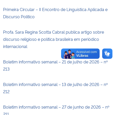
Primeira Circular – II Encontro de Linguística Aplicada e
Secretaria-Geral
Discurso Político
Secretaria de Governo
Profa. Sara Regina Scotta Cabral publica artigo sobre
discurso religioso e política brasileira em periódico
Gabinete de Segurança Institucional
internacional
Advocacia-Geral da União
Boletim informativo semanal – 21 de julho de 2026 – nº
Banco Central do Brasil
213
Planalto
Boletim informativo semanal – 13 de julho de 2026 – nº
212
Boletim informativo semanal – 27 de junho de 2026 – nº
211