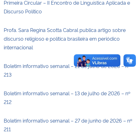
Primeira Circular – II Encontro de Linguística Aplicada e
Discurso Político
Secretaria-Geral
Profa. Sara Regina Scotta Cabral publica artigo sobre
Secretaria de Governo
discurso religioso e política brasileira em periódico
internacional
Gabinete de Segurança Institucional
Advocacia-Geral da União
Boletim informativo semanal – 21 de julho de 2026 – nº
213
Banco Central do Brasil
Boletim informativo semanal – 13 de julho de 2026 – nº
Planalto
212
Boletim informativo semanal – 27 de junho de 2026 – nº
211