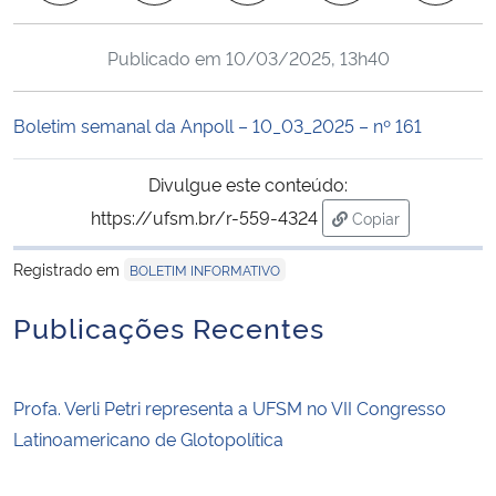
Ministério da Cidadania
Publicado em
10/03/2025, 13h40
Ministério da Saúde
Boletim semanal da Anpoll – 10_03_2025 – nº 161
Ministério de Minas e Energia
Divulgue este conteúdo:
Ministério da Ciência, Tecnologia, Inovações e Comunicações
https://ufsm.br/r-559-4324
Copiar
para área de tran
Ministério do Meio Ambiente
Registrado em
BOLETIM INFORMATIVO
Ministério do Turismo
Publicações Recentes
Ministério do Desenvolvimento Regional
Profa. Verli Petri representa a UFSM no VII Congresso
Controladoria-Geral da União
Latinoamericano de Glotopolítica
Ministério da Mulher, da Família e dos Direitos Humanos