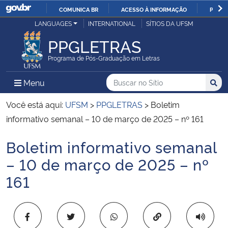
COMUNICA BR
ACESSO À INFORMAÇÃO
PARTI
Casa Civil
LANGUAGES
INTERNATIONAL
SÍTIOS DA UFSM
IR
PARA
PPGLETRAS
Ministério da Justiça e Segurança Pública
O
Programa de Pós-Graduação em Letras
CONTEÚDO
Ministério da Defesa
Buscar no no Sítio
Busca
Busca:
Menu Principal do Sítio
Menu
Busc
Ministério das Relações Exteriores
Você está aqui:
UFSM
>
PPGLETRAS
>
Boletim
informativo semanal – 10 de março de 2025 – nº 161
Ministério da Economia
Boletim informativo semanal
Início do conteúdo
Ministério da Infraestrutura
– 10 de março de 2025 – nº
161
Ministério da Agricultura, Pecuária e Abastecimento
Ministério da Educação
Copiar para área 