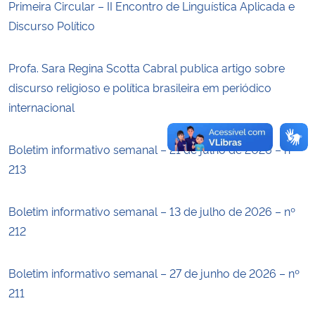
Primeira Circular – II Encontro de Linguística Aplicada e
Discurso Político
Secretaria-Geral
Profa. Sara Regina Scotta Cabral publica artigo sobre
Secretaria de Governo
discurso religioso e política brasileira em periódico
internacional
Gabinete de Segurança Institucional
Advocacia-Geral da União
Boletim informativo semanal – 21 de julho de 2026 – nº
213
Banco Central do Brasil
Boletim informativo semanal – 13 de julho de 2026 – nº
Planalto
212
Boletim informativo semanal – 27 de junho de 2026 – nº
211