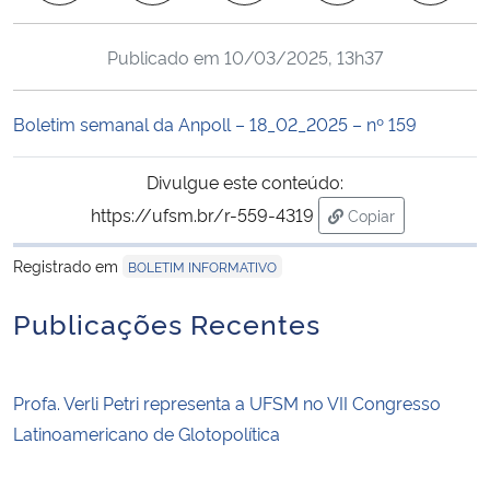
Ministério da Cidadania
Publicado em
10/03/2025, 13h37
Ministério da Saúde
Boletim semanal da Anpoll – 18_02_2025 – nº 159
Ministério de Minas e Energia
Divulgue este conteúdo:
Ministério da Ciência, Tecnologia, Inovações e Comunicações
https://ufsm.br/r-559-4319
Copiar
para área de tran
Ministério do Meio Ambiente
Registrado em
BOLETIM INFORMATIVO
Ministério do Turismo
Publicações Recentes
Ministério do Desenvolvimento Regional
Profa. Verli Petri representa a UFSM no VII Congresso
Controladoria-Geral da União
Latinoamericano de Glotopolítica
Ministério da Mulher, da Família e dos Direitos Humanos