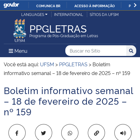
COMUNICA BR
ACESSO À INFORMAÇÃO
PARTI
Casa Civil
LANGUAGES
INTERNATIONAL
SÍTIOS DA UFSM
IR
PARA
PPGLETRAS
Ministério da Justiça e Segurança Pública
O
Programa de Pós-Graduação em Letras
CONTEÚDO
Ministério da Defesa
Buscar no no Sítio
Busca
Busca:
Menu Principal do Sítio
Menu
Busc
Ministério das Relações Exteriores
Você está aqui:
UFSM
>
PPGLETRAS
>
Boletim
informativo semanal – 18 de fevereiro de 2025 – nº 159
Ministério da Economia
Boletim informativo semanal
Início do conteúdo
Ministério da Infraestrutura
– 18 de fevereiro de 2025 –
nº 159
Ministério da Agricultura, Pecuária e Abastecimento
Ministério da Educação
Copiar para área 