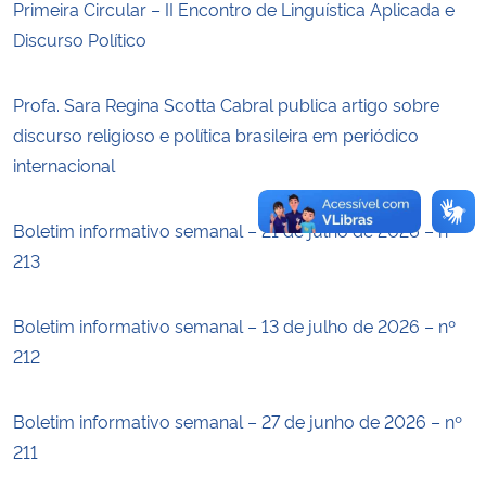
Primeira Circular – II Encontro de Linguística Aplicada e
Discurso Político
Secretaria-Geral
Profa. Sara Regina Scotta Cabral publica artigo sobre
Secretaria de Governo
discurso religioso e política brasileira em periódico
internacional
Gabinete de Segurança Institucional
Advocacia-Geral da União
Boletim informativo semanal – 21 de julho de 2026 – nº
213
Banco Central do Brasil
Boletim informativo semanal – 13 de julho de 2026 – nº
Planalto
212
Boletim informativo semanal – 27 de junho de 2026 – nº
211