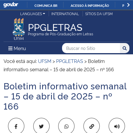
COMUNICA BR
ACESSO À INFORMAÇÃO
PARTI
Casa Civil
LANGUAGES
INTERNATIONAL
SÍTIOS DA UFSM
IR
PARA
PPGLETRAS
Ministério da Justiça e Segurança Pública
O
Programa de Pós-Graduação em Letras
CONTEÚDO
Ministério da Defesa
Buscar no no Sítio
Busca
Busca:
Menu Principal do Sítio
Menu
Busc
Ministério das Relações Exteriores
Você está aqui:
UFSM
>
PPGLETRAS
>
Boletim
informativo semanal – 15 de abril de 2025 – nº 166
Ministério da Economia
Boletim informativo semanal
Início do conteúdo
Ministério da Infraestrutura
– 15 de abril de 2025 – nº
166
Ministério da Agricultura, Pecuária e Abastecimento
Ministério da Educação
Copiar para área 