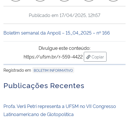
Ministério da Cidadania
Publicado em
17/04/2025, 12h57
Ministério da Saúde
Boletim semanal da Anpoll – 15_04_2025 – nº 166
Ministério de Minas e Energia
Divulgue este conteúdo:
Ministério da Ciência, Tecnologia, Inovações e Comunicações
https://ufsm.br/r-559-4422
Copiar
para área de tran
Ministério do Meio Ambiente
Registrado em
BOLETIM INFORMATIVO
Ministério do Turismo
Publicações Recentes
Ministério do Desenvolvimento Regional
Profa. Verli Petri representa a UFSM no VII Congresso
Controladoria-Geral da União
Latinoamericano de Glotopolítica
Ministério da Mulher, da Família e dos Direitos Humanos