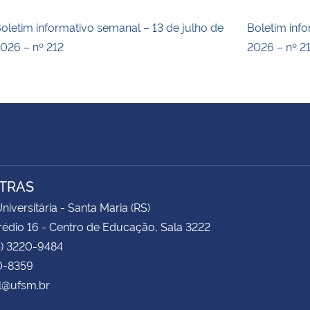
oletim informativo semanal – 13 de julho de
Boletim inf
026 – nº 212
2026 – nº 2
TRAS
niversitária - Santa Maria (RS)
rédio 16 - Centro de Educação, Sala 3222
5) 3220-9484
0-8359
l@ufsm.br