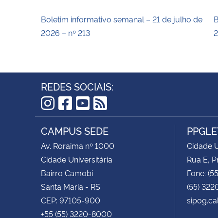
Boletim informativo semanal – 21 de julho de
B
2026 – nº 213
2
REDES SOCIAIS:
Instagram
Facebook
YouTube
RSS
CAMPUS SEDE
PPGLE
Av. Roraima nº 1000
Cidade U
Cidade Universitária
Rua E, P
Bairro Camobi
Fone: (5
Santa Maria - RS
(55) 322
CEP: 97105-900
sipog.ca
+55 (55) 3220-8000