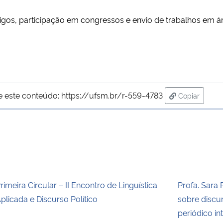
os, participação em congressos e envio de trabalhos em área
e este conteúdo:
https://ufsm.br/r-559-4783
Copiar
para área d
rimeira Circular – II Encontro de Linguística
Profa. Sara 
plicada e Discurso Político
sobre discur
periódico in