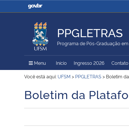
Casa Civil
Ministério da Justiça e
Segurança Pública
PPGLETRAS
Ministério da Agricultura,
Ministério da Educação
Programa de Pós-Graduação em 
Pecuária e Abastecimento
Menu Principal do Sítio
Menu
Início
Ingresso 2026
Contato
Ministério do Meio Ambiente
Ministério do Turismo
Você está aqui:
UFSM
>
PPGLETRAS
>
Boletim da
Boletim da Plataf
Início do conteúdo
Secretaria de Governo
Gabinete de Segurança
Institucional