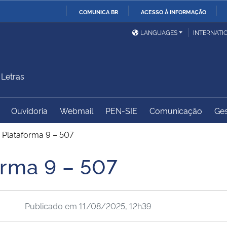
COMUNICA BR
ACESSO À INFORMAÇÃO
Ministério da Defesa
Ministério das Relações
Mini
IR
LANGUAGES
INTERNATI
Exteriores
PARA
O
Ministério da Cidadania
Ministério da Saúde
Mini
CONTEÚDO
Letras
Ouvidoria
Webmail
PEN-SIE
Comunicação
Ges
Ministério do
Controladoria-Geral da
Mini
Desenvolvimento Regional
União
Famí
 Plataforma 9 – 507
Hum
orma 9 – 507
Advocacia-Geral da União
Banco Central do Brasil
Plan
Publicado em
11/08/2025, 12h39