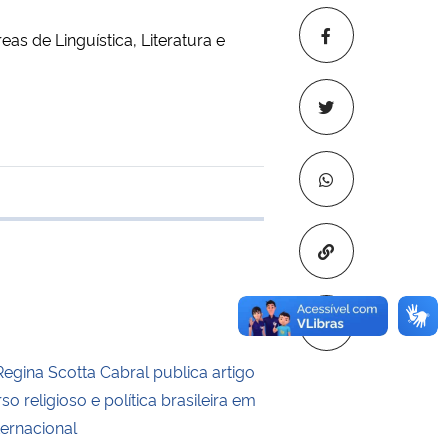
s de Linguística, Literatura e
e transferência
Copiar para áre
Regina Scotta Cabral publica artigo
so religioso e política brasileira em
ternacional