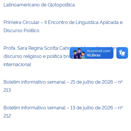
Latinoamericano de Glotopolítica
Secretaria-Geral
Primeira Circular – II Encontro de Linguística Aplicada e
Secretaria de Governo
Discurso Político
Gabinete de Segurança Institucional
Profa. Sara Regina Scotta Cabral publica artigo sobre
discurso religioso e política brasileira em periódico
Advocacia-Geral da União
internacional
Banco Central do Brasil
Boletim informativo semanal – 21 de julho de 2026 – nº
213
Planalto
Boletim informativo semanal – 13 de julho de 2026 – nº
212