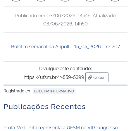
Ministério da Cidadania
Publicado em
03/06/2026, 14h49
. Atualizado
Ministério da Saúde
03/06/2026, 14h50
Ministério de Minas e Energia
Boletim semanal da Anpoll – 15_05_2026 – nº 207
Ministério da Ciência, Tecnologia, Inovações e Comunicações
Ministério do Meio Ambiente
Divulgue este conteúdo:
https://ufsm.br/r-559-5399
Copiar
Ministério do Turismo
para área de tran
Registrado em
BOLETIM INFORMATIVO
Ministério do Desenvolvimento Regional
Publicações Recentes
Controladoria-Geral da União
Profa. Verli Petri representa a UFSM no VII Congresso
Ministério da Mulher, da Família e dos Direitos Humanos