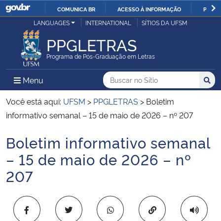
COMUNICA BR
ACESSO À INFORMAÇÃO
PARTI
Casa Civil
LANGUAGES
INTERNATIONAL
SÍTIOS DA UFSM
IR
PARA
PPGLETRAS
Ministério da Justiça e Segurança Pública
O
Programa de Pós-Graduação em Letras
CONTEÚDO
Ministério da Defesa
Buscar no no Sítio
Busca
Busca:
Menu Principal do Sítio
Menu
Busc
Ministério das Relações Exteriores
Você está aqui:
UFSM
>
PPGLETRAS
>
Boletim
informativo semanal – 15 de maio de 2026 – nº 207
Ministério da Economia
Boletim informativo semanal
Início do conteúdo
Ministério da Infraestrutura
– 15 de maio de 2026 – nº
207
Ministério da Agricultura, Pecuária e Abastecimento
Ministério da Educação
Copiar para área 