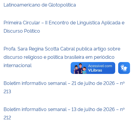
Latinoamericano de Glotopolítica
Secretaria-Geral
Primeira Circular – II Encontro de Linguística Aplicada e
Secretaria de Governo
Discurso Político
Gabinete de Segurança Institucional
Profa. Sara Regina Scotta Cabral publica artigo sobre
discurso religioso e política brasileira em periódico
Advocacia-Geral da União
internacional
Banco Central do Brasil
Boletim informativo semanal – 21 de julho de 2026 – nº
213
Planalto
Boletim informativo semanal – 13 de julho de 2026 – nº
212