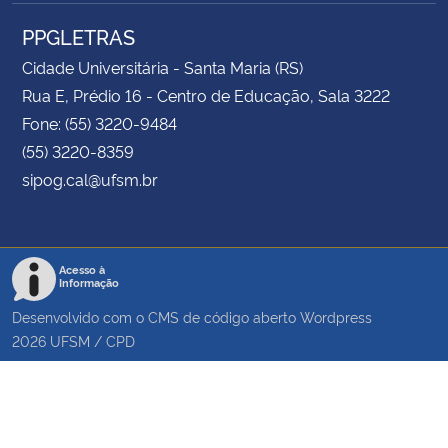
PPGLETRAS
Cidade Universitária - Santa Maria (RS)
Rua E, Prédio 16 - Centro de Educação, Sala 3222
Fone: (55) 3220-9484
(55) 3220-8359
sipog.cal@ufsm.br
Acesso à
Informação
Desenvolvido com o CMS de código aberto
Wordpress
2026
UFSM
/
CPD