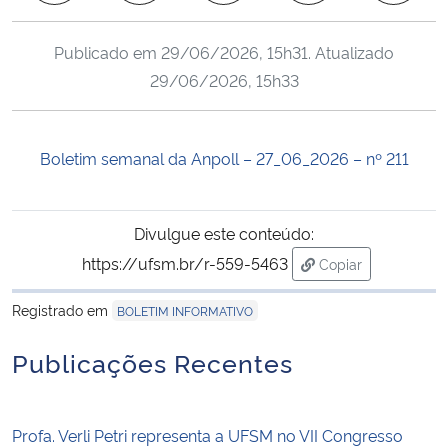
Ministério da Cidadania
Publicado em
29/06/2026, 15h31
. Atualizado
Ministério da Saúde
29/06/2026, 15h33
Ministério de Minas e Energia
Boletim semanal da Anpoll – 27_06_2026 – nº 211
Ministério da Ciência, Tecnologia, Inovações e Comunicações
Ministério do Meio Ambiente
Divulgue este conteúdo:
https://ufsm.br/r-559-5463
Copiar
Ministério do Turismo
para área de tran
Registrado em
BOLETIM INFORMATIVO
Ministério do Desenvolvimento Regional
Publicações Recentes
Controladoria-Geral da União
Profa. Verli Petri representa a UFSM no VII Congresso
Ministério da Mulher, da Família e dos Direitos Humanos