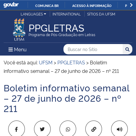
COMUNICA BR
ACESSO À INFORMAÇÃO
PARTI
Casa Civil
LANGUAGES
INTERNATIONAL
SÍTIOS DA UFSM
IR
PARA
PPGLETRAS
Ministério da Justiça e Segurança Pública
O
Programa de Pós-Graduação em Letras
CONTEÚDO
Ministério da Defesa
Buscar no no Sítio
Busca
Busca:
Menu Principal do Sítio
Menu
Busc
Ministério das Relações Exteriores
Você está aqui:
UFSM
>
PPGLETRAS
>
Boletim
informativo semanal – 27 de junho de 2026 – nº 211
Ministério da Economia
Boletim informativo semanal
Início do conteúdo
Ministério da Infraestrutura
– 27 de junho de 2026 – nº
211
Ministério da Agricultura, Pecuária e Abastecimento
Ministério da Educação
Copiar para área 