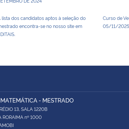
SETEMBRO DE 2024
 lista dos candidatos aptos à seleção do
Curso de Ve
estrado encontra-se no nosso site em
05/11/2025
DITAIS.
 MATEMÁTICA - MESTRADO
RÉDIO 13, SALA 1220B
 RORAIMA nº 1000
CAMOBI