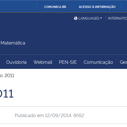
COMUNICA BR
ACESSO À INFORMAÇÃO
Ministério da Defesa
Ministério das Relações
Mini
IR
LANGUAGES
INTERNATI
Exteriores
PARA
O
Ministério da Cidadania
Ministério da Saúde
Mini
CONTEÚDO
 Matemática
Ouvidoria
Webmail
PEN-SIE
Comunicação
Ges
Ministério do
Controladoria-Geral da
Mini
Desenvolvimento Regional
União
Famí
o: 2011
Hum
011
Advocacia-Geral da União
Banco Central do Brasil
Plan
Publicado em
12/09/2014, 6h52