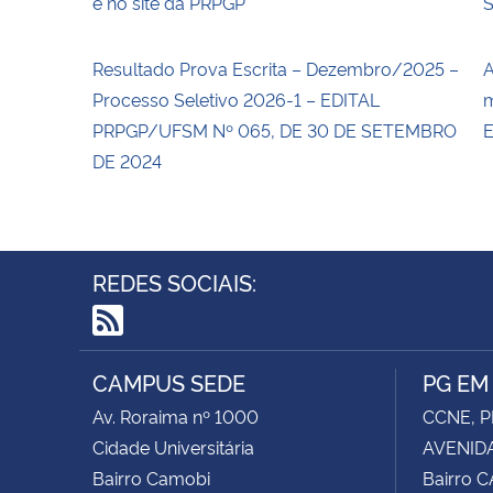
e no site da PRPGP
Resultado Prova Escrita – Dezembro/2025 –
A
Processo Seletivo 2026-1 – EDITAL
m
PRPGP/UFSM Nº 065, DE 30 DE SETEMBRO
E
DE 2024
REDES SOCIAIS:
RSS
CAMPUS SEDE
PG EM
Av. Roraima nº 1000
CCNE, P
Cidade Universitária
AVENIDA
Bairro Camobi
Bairro 