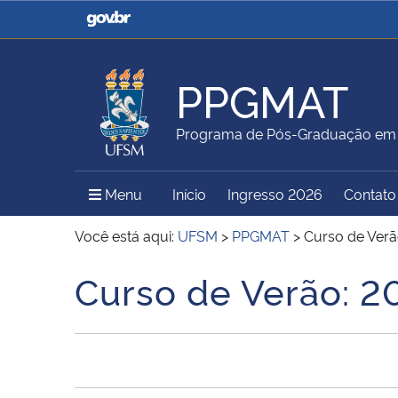
Casa Civil
Ministério da Justiça e
Segurança Pública
PPGMAT
Ministério da Agricultura,
Ministério da Educação
Programa de Pós-Graduação em
Pecuária e Abastecimento
Menu Principal do Sítio
Menu
Início
Ingresso 2026
Contato
Ministério do Meio Ambiente
Ministério do Turismo
Você está aqui:
UFSM
>
PPGMAT
>
Curso de Verã
Curso de Verão: 2
Início do conteúdo
Secretaria de Governo
Gabinete de Segurança
Institucional