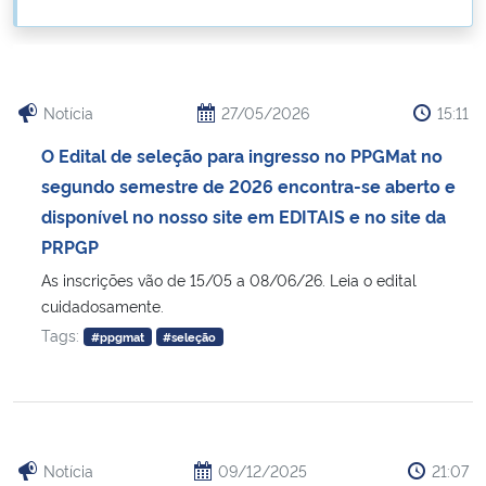
Ministério da Cidadania
Ministério da Saúde
Notícia
27/05/2026
15:11
Ministério de Minas e Energia
O Edital de seleção para ingresso no PPGMat no
segundo semestre de 2026 encontra-se aberto e
Ministério da Ciência, Tecnologia, Inovações e Comunicações
disponível no nosso site em EDITAIS e no site da
PRPGP
Ministério do Meio Ambiente
As inscrições vão de 15/05 a 08/06/26. Leia o edital
cuidadosamente.
Ministério do Turismo
Tags:
#ppgmat
#seleção
Ministério do Desenvolvimento Regional
Controladoria-Geral da União
Notícia
09/12/2025
21:07
Ministério da Mulher, da Família e dos Direitos Humanos