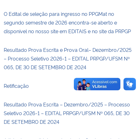
O Edital de seleção para ingresso no PPGMat no
Secretaria-Geral
segundo semestre de 2026 encontra-se aberto e
disponível no nosso site em EDITAIS e no site da PRPGP
Secretaria de Governo
Gabinete de Segurança Institucional
Resultado Prova Escrita e Prova Oral– Dezembro/2025
– Processo Seletivo 2026-1 – EDITAL PRPGP/UFSM Nº
Advocacia-Geral da União
065, DE 30 DE SETEMBRO DE 2024
Banco Central do Brasil
Retificação
Planalto
Resultado Prova Escrita – Dezembro/2025 – Processo
Seletivo 2026-1 – EDITAL PRPGP/UFSM Nº 065, DE 30
DE SETEMBRO DE 2024