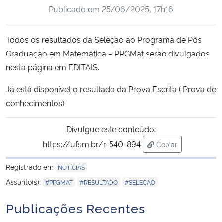
Publicado em
25/06/2025, 17h16
Ministério da Cidadania
Ministério da Saúde
Todos os resultados da Seleção ao Programa de Pós
Graduação em Matemática – PPGMat serão divulgados
Ministério de Minas e Energia
nesta página em EDITAIS.
Ministério da Ciência, Tecnologia, Inovações e Comunicações
Já está disponível o resultado da Prova Escrita ( Prova de
conhecimentos)
Ministério do Meio Ambiente
Divulgue este conteúdo:
Ministério do Turismo
https://ufsm.br/r-540-894
Copiar
para área de trans
Ministério do Desenvolvimento Regional
Registrado em
NOTÍCIAS
,
,
Assunto(s):
#PPGMAT
#RESULTADO
#SELEÇÃO
Controladoria-Geral da União
Publicações Recentes
Ministério da Mulher, da Família e dos Direitos Humanos