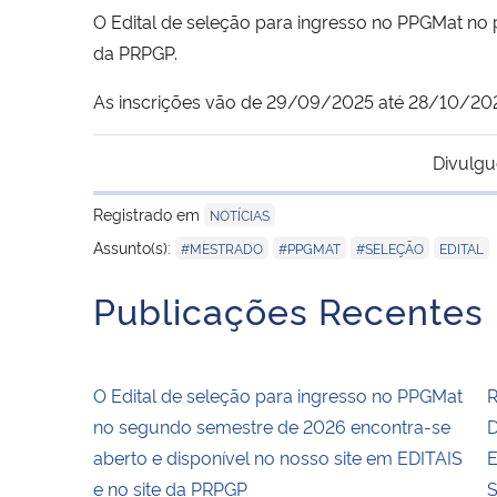
O Edital de seleção para ingresso no PPGMat no 
da PRPGP.
As inscrições vão de 29/09/2025 até 28/10/2025
Divulgu
Registrado em
NOTÍCIAS
,
,
,
Assunto(s):
#MESTRADO
#PPGMAT
#SELEÇÃO
EDITAL
Publicações Recentes
O Edital de seleção para ingresso no PPGMat
R
no segundo semestre de 2026 encontra-se
D
aberto e disponível no nosso site em EDITAIS
E
e no site da PRPGP