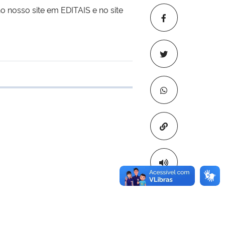
o nosso site em EDITAIS e no site
 transferência
Copiar para áre