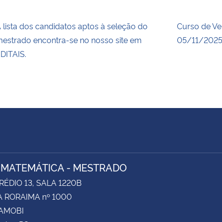
 lista dos candidatos aptos à seleção do
Curso de Ve
estrado encontra-se no nosso site em
05/11/2025
DITAIS.
 MATEMÁTICA - MESTRADO
RÉDIO 13, SALA 1220B
 RORAIMA nº 1000
CAMOBI