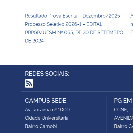
Resultado Prova Escrita – Dezembro/2025 –
A
Processo Seletivo 2026-1 – EDITAL
m
PRPGP/UFSM Nº 065, DE 30 DE SETEMBRO
E
DE 2024
REDES SOCIAIS:
RSS
CAMPUS SEDE
PG EM
Av. Roraima nº 1000
CCNE, P
Cidade Universitária
AVENIDA
Bairro Camobi
Bairro 