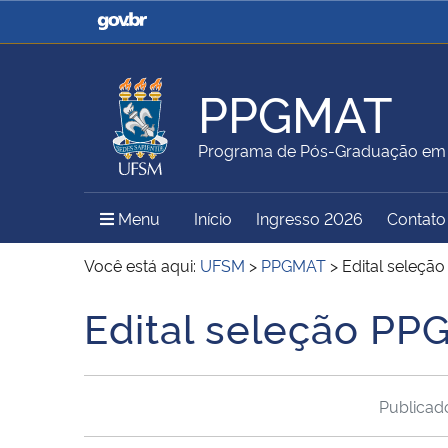
Casa Civil
Ministério da Justiça e
Segurança Pública
PPGMAT
Ministério da Agricultura,
Ministério da Educação
Programa de Pós-Graduação em
Pecuária e Abastecimento
Menu Principal do Sítio
Menu
Início
Ingresso 2026
Contato
Ministério do Meio Ambiente
Ministério do Turismo
Você está aqui:
UFSM
>
PPGMAT
>
Edital seleçã
Edital seleção PP
Início do conteúdo
Secretaria de Governo
Gabinete de Segurança
Institucional
Publica