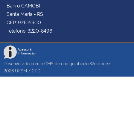
Bairro CAMOBI
Santa Maria - RS
CEP: 97105900
Telefone: 3220-8496
Acesso à
Informação
Desenvolvido com o CMS de código aberto
Wordpress
2026
UFSM
/
CPD