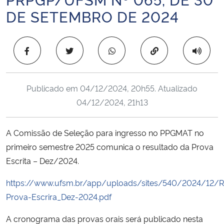
Ministério da Cidadania
DE SETEMBRO DE 2024
Ministério da Saúde
Copiar para área 
Ministério de Minas e Energia
Publicado em
04/12/2024, 20h55
. Atualizado
Ministério da Ciência, Tecnologia, Inovações e Comunicações
04/12/2024, 21h13
Ministério do Meio Ambiente
A Comissão de Seleção para ingresso no PPGMAT no
Ministério do Turismo
primeiro semestre 2025 comunica o resultado da Prova
Escrita – Dez/2024.
Ministério do Desenvolvimento Regional
https://www.ufsm.br/app/uploads/sites/540/2024/12/R
Controladoria-Geral da União
Prova-Escrira_Dez-2024.pdf
A cronograma das provas orais será publicado nesta
Ministério da Mulher, da Família e dos Direitos Humanos