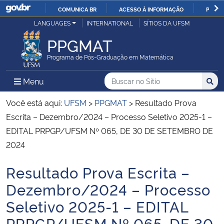
COMUNICA BR
ACESSO À INFORMAÇÃO
PARTI
Casa Civil
LANGUAGES
INTERNATIONAL
SÍTIOS DA UFSM
IR
PARA
PPGMAT
Ministério da Justiça e Segurança Pública
O
Programa de Pós-Graduação em Matemática
CONTEÚDO
Ministério da Defesa
Buscar no no Sítio
Busca
Busca:
Menu Principal do Sítio
Menu
Busc
Ministério das Relações Exteriores
Você está aqui:
UFSM
>
PPGMAT
>
Resultado Prova
Escrita – Dezembro/2024 – Processo Seletivo 2025-1 –
Ministério da Economia
EDITAL PRPGP/UFSM Nº 065, DE 30 DE SETEMBRO DE
2024
Ministério da Infraestrutura
Resultado Prova Escrita –
Início do conteúdo
Ministério da Agricultura, Pecuária e Abastecimento
Dezembro/2024 – Processo
Seletivo 2025-1 – EDITAL
Ministério da Educação
PRPGP/UFSM Nº 065, DE 30