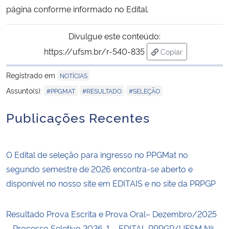
página conforme informado no Edital.
Secretaria-Geral
Divulgue este conteúdo:
https://ufsm.br/r-540-835
Secretaria de Governo
Copiar
para área de trans
Registrado em
NOTÍCIAS
Gabinete de Segurança Institucional
,
,
Assunto(s):
#PPGMAT
#RESULTADO
#SELEÇÃO
Advocacia-Geral da União
Publicações Recentes
Banco Central do Brasil
O Edital de seleção para ingresso no PPGMat no
Planalto
segundo semestre de 2026 encontra-se aberto e
disponível no nosso site em EDITAIS e no site da PRPGP
Resultado Prova Escrita e Prova Oral– Dezembro/2025
– Processo Seletivo 2026-1 – EDITAL PRPGP/UFSM Nº