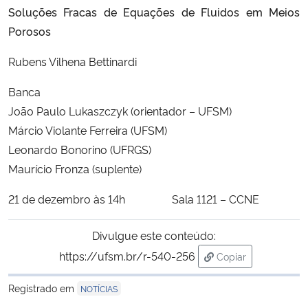
Soluções Fracas de Equações de Fluidos em Meios
Ministério da Cidadania
Porosos
Ministério da Saúde
Rubens Vilhena Bettinardi
Ministério de Minas e Energia
Banca
João Paulo Lukaszczyk (orientador – UFSM)
Ministério da Ciência, Tecnologia, Inovações e Comunicações
Márcio Violante Ferreira (UFSM)
Leonardo Bonorino (UFRGS)
Ministério do Meio Ambiente
Maurício Fronza (suplente)
Ministério do Turismo
21 de dezembro às 14h Sala 1121 – CCNE
Ministério do Desenvolvimento Regional
Divulgue este conteúdo:
https://ufsm.br/r-540-256
Copiar
Controladoria-Geral da União
para área de trans
Registrado em
NOTÍCIAS
Ministério da Mulher, da Família e dos Direitos Humanos