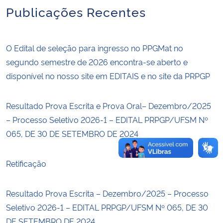
Publicações Recentes
Secretaria-Geral
O Edital de seleção para ingresso no PPGMat no
Secretaria de Governo
segundo semestre de 2026 encontra-se aberto e
disponível no nosso site em EDITAIS e no site da PRPGP
Gabinete de Segurança Institucional
Advocacia-Geral da União
Resultado Prova Escrita e Prova Oral– Dezembro/2025
– Processo Seletivo 2026-1 – EDITAL PRPGP/UFSM Nº
Banco Central do Brasil
065, DE 30 DE SETEMBRO DE 2024
Planalto
Retificação
Resultado Prova Escrita – Dezembro/2025 – Processo
Seletivo 2026-1 – EDITAL PRPGP/UFSM Nº 065, DE 30
DE SETEMBRO DE 2024