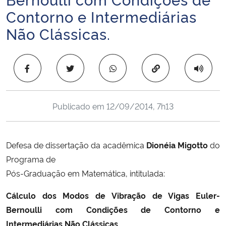
Ministério da Cidadania
Contorno e Intermediárias
Não Clássicas.
Ministério da Saúde
Ministério de Minas e Energia
Copiar para área 
Ministério da Ciência, Tecnologia, Inovações e Comunicações
Publicado em
12/09/2014, 7h13
Ministério do Meio Ambiente
Ministério do Turismo
Defesa de dissertação da acadêmica
Dionéia Migotto
do
Programa de
Ministério do Desenvolvimento Regional
Pós-Graduação em Matemática, intitulada:
Cálculo dos Modos de Vibração de Vigas Euler-
Controladoria-Geral da União
Bernoulli com Condições de Contorno e
Intermediárias Não Clássicas
.
Ministério da Mulher, da Família e dos Direitos Humanos