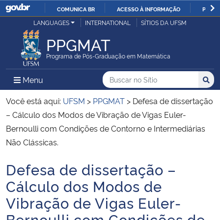
COMUNICA BR
ACESSO À INFORMAÇÃO
PARTI
Casa Civil
LANGUAGES
INTERNATIONAL
SÍTIOS DA UFSM
IR
PARA
PPGMAT
Ministério da Justiça e Segurança Pública
O
Programa de Pós-Graduação em Matemática
CONTEÚDO
Ministério da Defesa
Buscar no no Sítio
Busca
Busca:
Menu Principal do Sítio
Menu
Busc
Ministério das Relações Exteriores
Você está aqui:
UFSM
>
PPGMAT
>
Defesa de dissertação
– Cálculo dos Modos de Vibração de Vigas Euler-
Ministério da Economia
Bernoulli com Condições de Contorno e Intermediárias
Não Clássicas.
Ministério da Infraestrutura
Defesa de dissertação –
Início do conteúdo
Ministério da Agricultura, Pecuária e Abastecimento
Cálculo dos Modos de
Vibração de Vigas Euler-
Ministério da Educação
Bernoulli com Condições de