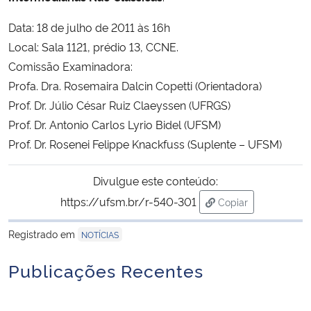
Data: 18 de julho de 2011 às 16h
Secretaria-Geral
Local: Sala 1121, prédio 13, CCNE.
Comissão Examinadora:
Secretaria de Governo
Profa. Dra. Rosemaira Dalcin Copetti (Orientadora)
Prof. Dr. Júlio César Ruiz Claeyssen (UFRGS)
Gabinete de Segurança Institucional
Prof. Dr. Antonio Carlos Lyrio Bidel (UFSM)
Prof. Dr. Rosenei Felippe Knackfuss (Suplente – UFSM)
Advocacia-Geral da União
Divulgue este conteúdo:
Banco Central do Brasil
https://ufsm.br/r-540-301
Copiar
Planalto
para área de trans
Registrado em
NOTÍCIAS
Publicações Recentes