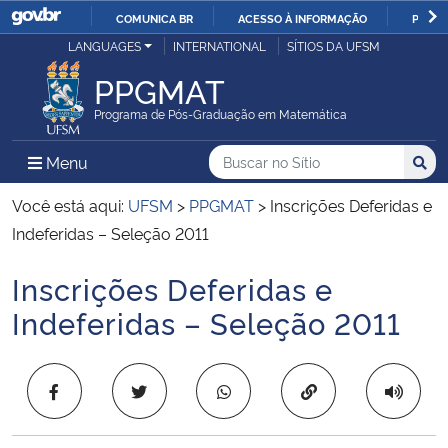
COMUNICA BR
ACESSO À INFORMAÇÃO
PARTI
Casa Civil
LANGUAGES
INTERNATIONAL
SÍTIOS DA UFSM
IR
PARA
PPGMAT
Ministério da Justiça e Segurança Pública
O
Programa de Pós-Graduação em Matemática
CONTEÚDO
Ministério da Defesa
Buscar no no Sítio
Busca
Busca:
Menu Principal do Sítio
Menu
Busc
Ministério das Relações Exteriores
Você está aqui:
UFSM
>
PPGMAT
>
Inscrições Deferidas e
Indeferidas – Seleção 2011
Ministério da Economia
Inscrições Deferidas e
Início do conteúdo
Ministério da Infraestrutura
Indeferidas – Seleção 2011
Ministério da Agricultura, Pecuária e Abastecimento
Copiar para área 
Ministério da Educação