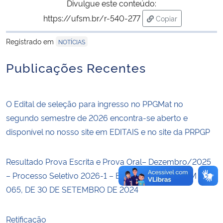
Divulgue este conteúdo:
https://ufsm.br/r-540-277
Copiar
Secretaria-Geral
para área de trans
Registrado em
NOTÍCIAS
Secretaria de Governo
Publicações Recentes
Gabinete de Segurança Institucional
Advocacia-Geral da União
O Edital de seleção para ingresso no PPGMat no
segundo semestre de 2026 encontra-se aberto e
Banco Central do Brasil
disponível no nosso site em EDITAIS e no site da PRPGP
Planalto
Resultado Prova Escrita e Prova Oral– Dezembro/2025
– Processo Seletivo 2026-1 – EDITAL PRPGP/UFSM Nº
065, DE 30 DE SETEMBRO DE 2024
Retificação