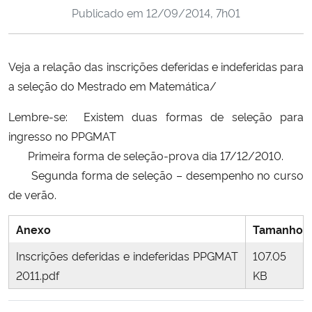
Publicado em
12/09/2014, 7h01
Ministério da Cidadania
Ministério da Saúde
Veja a relação das inscrições deferidas e indeferidas para
a seleção do Mestrado em Matemática/
Ministério de Minas e Energia
Lembre-se: Existem duas formas de seleção para
Ministério da Ciência, Tecnologia, Inovações e Comunicações
ingresso no PPGMAT
Primeira forma de seleção-prova dia 17/12/2010.
Ministério do Meio Ambiente
Segunda forma de seleção – desempenho no curso
de verão.
Ministério do Turismo
Anexo
Tamanho
Ministério do Desenvolvimento Regional
Inscrições deferidas e indeferidas PPGMAT
107.05
Controladoria-Geral da União
2011.pdf
KB
Ministério da Mulher, da Família e dos Direitos Humanos