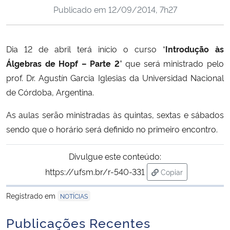
Publicado em
12/09/2014, 7h27
Ministério da Cidadania
Ministério da Saúde
Dia 12 de abril terá início o curso “
Introdução às
Álgebras de Hopf – Parte 2
” que será ministrado pelo
Ministério de Minas e Energia
prof. Dr. Agustín Garcia Iglesias da Universidad Nacional
Ministério da Ciência, Tecnologia, Inovações e Comunicações
de Córdoba, Argentina.
As aulas serão ministradas às quintas, sextas e sábados
Ministério do Meio Ambiente
sendo que o horário será definido no primeiro encontro.
Ministério do Turismo
Divulgue este conteúdo:
https://ufsm.br/r-540-331
Copiar
Ministério do Desenvolvimento Regional
para área de trans
Registrado em
NOTÍCIAS
Controladoria-Geral da União
Publicações Recentes
Ministério da Mulher, da Família e dos Direitos Humanos