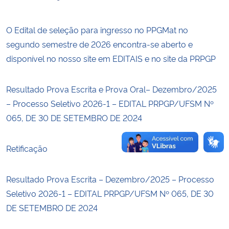
Secretaria-Geral
O Edital de seleção para ingresso no PPGMat no
segundo semestre de 2026 encontra-se aberto e
Secretaria de Governo
disponível no nosso site em EDITAIS e no site da PRPGP
Gabinete de Segurança Institucional
Resultado Prova Escrita e Prova Oral– Dezembro/2025
– Processo Seletivo 2026-1 – EDITAL PRPGP/UFSM Nº
Advocacia-Geral da União
065, DE 30 DE SETEMBRO DE 2024
Banco Central do Brasil
Retificação
Planalto
Resultado Prova Escrita – Dezembro/2025 – Processo
Seletivo 2026-1 – EDITAL PRPGP/UFSM Nº 065, DE 30
DE SETEMBRO DE 2024