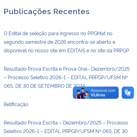
Publicações Recentes
Secretaria-Geral
Secretaria de Governo
O Edital de seleção para ingresso no PPGMat no
segundo semestre de 2026 encontra-se aberto e
Gabinete de Segurança Institucional
disponível no nosso site em EDITAIS e no site da PRPGP
Advocacia-Geral da União
Resultado Prova Escrita e Prova Oral– Dezembro/2025
– Processo Seletivo 2026-1 – EDITAL PRPGP/UFSM Nº
Banco Central do Brasil
065, DE 30 DE SETEMBRO DE 2024
Planalto
Retificação
Resultado Prova Escrita – Dezembro/2025 – Processo
Seletivo 2026-1 – EDITAL PRPGP/UFSM Nº 065, DE 30