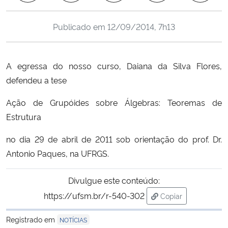
Ministério da Cidadania
Publicado em
12/09/2014, 7h13
Ministério da Saúde
Ministério de Minas e Energia
A egressa do nosso curso, Daiana da Silva Flores,
defendeu a tese
Ministério da Ciência, Tecnologia, Inovações e Comunicações
Ação de Grupóides sobre Álgebras: Teoremas de
Estrutura
Ministério do Meio Ambiente
no dia 29 de abril de 2011 sob orientação do prof. Dr.
Ministério do Turismo
Antonio Paques, na UFRGS.
Ministério do Desenvolvimento Regional
Divulgue este conteúdo:
https://ufsm.br/r-540-302
Copiar
Controladoria-Geral da União
para área de trans
Registrado em
NOTÍCIAS
Ministério da Mulher, da Família e dos Direitos Humanos