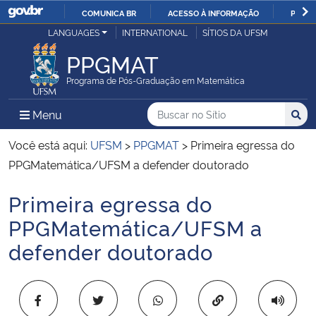
COMUNICA BR
ACESSO À INFORMAÇÃO
PARTI
Casa Civil
LANGUAGES
INTERNATIONAL
SÍTIOS DA UFSM
IR
PARA
PPGMAT
Ministério da Justiça e Segurança Pública
O
Programa de Pós-Graduação em Matemática
CONTEÚDO
Ministério da Defesa
Buscar no no Sítio
Busca
Busca:
Menu Principal do Sítio
Menu
Busc
Ministério das Relações Exteriores
Você está aqui:
UFSM
>
PPGMAT
>
Primeira egressa do
PPGMatemática/UFSM a defender doutorado
Ministério da Economia
Primeira egressa do
Início do conteúdo
Ministério da Infraestrutura
PPGMatemática/UFSM a
defender doutorado
Ministério da Agricultura, Pecuária e Abastecimento
Ministério da Educação
Copiar para área 