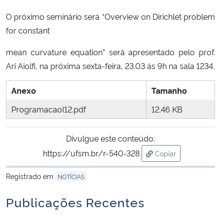
Ministério da Cidadania
O próximo seminário será “
Overview on Dirichlet problem
for constant
Ministério da Saúde
mean curvature equation
” será apresentado pelo prof.
Ministério de Minas e Energia
Ari Aiolfi, na próxima sexta-feira, 23.03 às 9h na sala 1234.
Ministério da Ciência, Tecnologia, Inovações e Comunicações
Anexo
Tamanho
ProgramacaoI12.pdf
12.46 KB
Ministério do Meio Ambiente
Divulgue este conteúdo:
Ministério do Turismo
https://ufsm.br/r-540-328
Copiar
para área de trans
Ministério do Desenvolvimento Regional
Registrado em
NOTÍCIAS
Controladoria-Geral da União
Publicações Recentes
Ministério da Mulher, da Família e dos Direitos Humanos