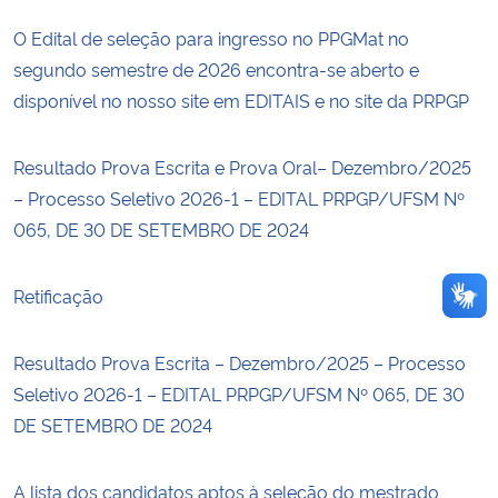
O Edital de seleção para ingresso no PPGMat no
Secretaria-Geral
segundo semestre de 2026 encontra-se aberto e
disponível no nosso site em EDITAIS e no site da PRPGP
Secretaria de Governo
Resultado Prova Escrita e Prova Oral– Dezembro/2025
Gabinete de Segurança Institucional
– Processo Seletivo 2026-1 – EDITAL PRPGP/UFSM Nº
065, DE 30 DE SETEMBRO DE 2024
Advocacia-Geral da União
Banco Central do Brasil
Retificação
Planalto
Resultado Prova Escrita – Dezembro/2025 – Processo
Seletivo 2026-1 – EDITAL PRPGP/UFSM Nº 065, DE 30
DE SETEMBRO DE 2024
A lista dos candidatos aptos à seleção do mestrado