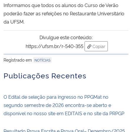
Informamos que todos os alunos do Curso de Verão
Ministério da Cidadania
poderão fazer as refeições no Restaurante Universitário
Ministério da Saúde
da UFSM.
Ministério de Minas e Energia
Divulgue este conteúdo:
https://ufsm.br/r-540-355
Copiar
Ministério da Ciência, Tecnologia, Inovações e Comunicações
para área de trans
Registrado em
NOTÍCIAS
Ministério do Meio Ambiente
Publicações Recentes
Ministério do Turismo
O Edital de seleção para ingresso no PPGMat no
Ministério do Desenvolvimento Regional
segundo semestre de 2026 encontra-se aberto e
disponível no nosso site em EDITAIS e no site da PRPGP
Controladoria-Geral da União
Ministério da Mulher, da Família e dos Direitos Humanos
Resultado Prova Escrita e Prova Oral– Dezembro/2025