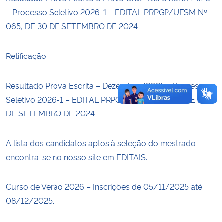
– Processo Seletivo 2026-1 – EDITAL PRPGP/UFSM Nº
Secretaria-Geral
065, DE 30 DE SETEMBRO DE 2024
Secretaria de Governo
Retificação
Gabinete de Segurança Institucional
Resultado Prova Escrita – Dezembro/2025 – Processo
Seletivo 2026-1 – EDITAL PRPGP/UFSM Nº 065, DE 30
Advocacia-Geral da União
DE SETEMBRO DE 2024
Banco Central do Brasil
A lista dos candidatos aptos à seleção do mestrado
Planalto
encontra-se no nosso site em EDITAIS.
Curso de Verão 2026 – Inscrições de 05/11/2025 até
08/12/2025.