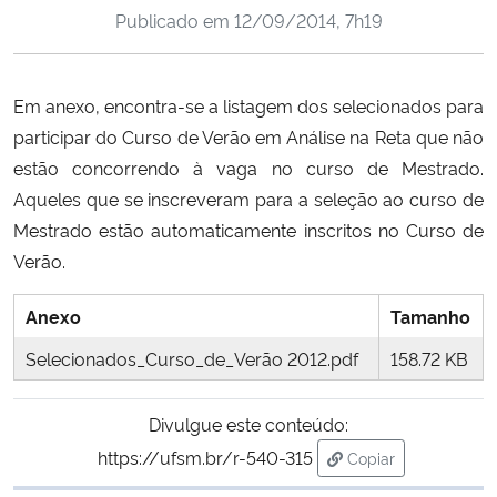
Publicado em
12/09/2014, 7h19
Ministério da Cidadania
Ministério da Saúde
Em anexo, encontra-se a listagem dos selecionados para
participar do Curso de Verão em Análise na Reta que não
Ministério de Minas e Energia
estão concorrendo à vaga no curso de Mestrado.
Ministério da Ciência, Tecnologia, Inovações e Comunicações
Aqueles que se inscreveram para a seleção ao curso de
Mestrado estão automaticamente inscritos no Curso de
Ministério do Meio Ambiente
Verão.
Ministério do Turismo
Anexo
Tamanho
Selecionados_Curso_de_Verão 2012.pdf
158.72 KB
Ministério do Desenvolvimento Regional
Divulgue este conteúdo:
Controladoria-Geral da União
https://ufsm.br/r-540-315
Copiar
para área de trans
Ministério da Mulher, da Família e dos Direitos Humanos