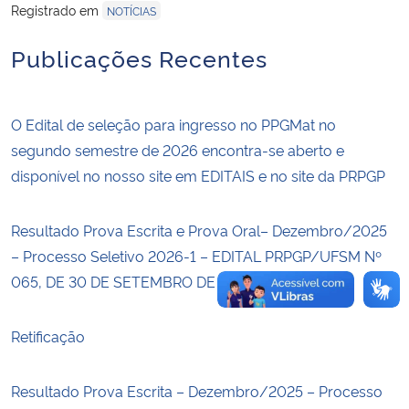
Registrado em
NOTÍCIAS
Secretaria-Geral
Publicações Recentes
Secretaria de Governo
O Edital de seleção para ingresso no PPGMat no
Gabinete de Segurança Institucional
segundo semestre de 2026 encontra-se aberto e
disponível no nosso site em EDITAIS e no site da PRPGP
Advocacia-Geral da União
Resultado Prova Escrita e Prova Oral– Dezembro/2025
Banco Central do Brasil
– Processo Seletivo 2026-1 – EDITAL PRPGP/UFSM Nº
065, DE 30 DE SETEMBRO DE 2024
Planalto
Retificação
Resultado Prova Escrita – Dezembro/2025 – Processo