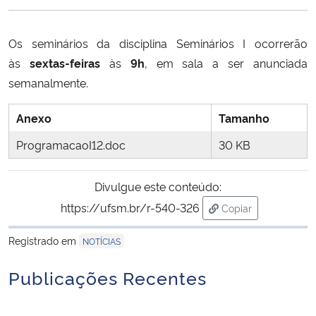
Ministério da Cidadania
Os seminários da disciplina Seminários I ocorrerão
Ministério da Saúde
às
sextas-feiras
às
9h
, em sala a ser anunciada
semanalmente.
Ministério de Minas e Energia
Anexo
Tamanho
Ministério da Ciência, Tecnologia, Inovações e Comunicações
ProgramacaoI12.doc
30 KB
Ministério do Meio Ambiente
Divulgue este conteúdo:
Ministério do Turismo
https://ufsm.br/r-540-326
Copiar
para área de trans
Ministério do Desenvolvimento Regional
Registrado em
NOTÍCIAS
Publicações Recentes
Controladoria-Geral da União
Ministério da Mulher, da Família e dos Direitos Humanos