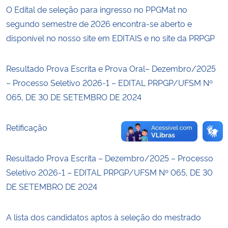
O Edital de seleção para ingresso no PPGMat no
segundo semestre de 2026 encontra-se aberto e
Secretaria-Geral
disponível no nosso site em EDITAIS e no site da PRPGP
Secretaria de Governo
Resultado Prova Escrita e Prova Oral– Dezembro/2025
Gabinete de Segurança Institucional
– Processo Seletivo 2026-1 – EDITAL PRPGP/UFSM Nº
065, DE 30 DE SETEMBRO DE 2024
Advocacia-Geral da União
Retificação
Banco Central do Brasil
Resultado Prova Escrita – Dezembro/2025 – Processo
Planalto
Seletivo 2026-1 – EDITAL PRPGP/UFSM Nº 065, DE 30
DE SETEMBRO DE 2024
A lista dos candidatos aptos à seleção do mestrado