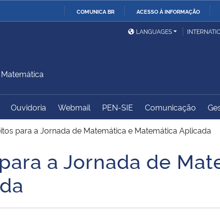
COMUNICA BR
ACESSO À INFORMAÇÃO
Ministério da Defesa
Ministério das Relações
Mini
IR
LANGUAGES
INTERNATI
Exteriores
PARA
O
Ministério da Cidadania
Ministério da Saúde
Mini
CONTEÚDO
 Matemática
Ouvidoria
Webmail
PEN-SIE
Comunicação
Ges
Ministério do
Controladoria-Geral da
Mini
Desenvolvimento Regional
União
Famí
itos para a Jornada de Matemática e Matemática Aplicada
Hum
 para a Jornada de Mat
Advocacia-Geral da União
Banco Central do Brasil
Plan
ada