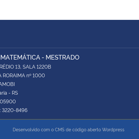
 MATEMÁTICA - MESTRADO
RÉDIO 13, SALA 1220B
 RORAIMA nº 1000
CAMOBI
ria - RS
105900
e: 3220-8496
Desenvolvido com o CMS de código aberto
Wordpress