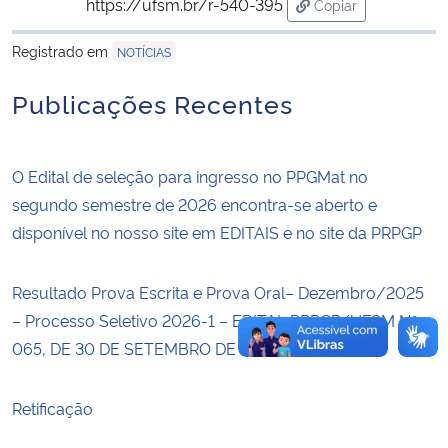
https://ufsm.br/r-540-395
Copiar
para área de trans
Secretaria-Geral
Registrado em
NOTÍCIAS
Publicações Recentes
Secretaria de Governo
Gabinete de Segurança Institucional
O Edital de seleção para ingresso no PPGMat no
segundo semestre de 2026 encontra-se aberto e
Advocacia-Geral da União
disponível no nosso site em EDITAIS e no site da PRPGP
Banco Central do Brasil
Resultado Prova Escrita e Prova Oral– Dezembro/2025
Planalto
– Processo Seletivo 2026-1 – EDITAL PRPGP/UFSM Nº
065, DE 30 DE SETEMBRO DE 2024
Retificação