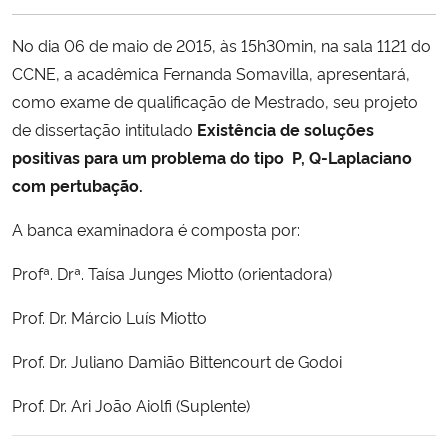
Ministério da Cidadania
No dia 06 de maio de 2015, às 15h30min, na sala 1121 do
Ministério da Saúde
CCNE, a acadêmica
Fernanda Somavilla, apresentará,
como exame de qualificação de
Mestrado, seu projeto
Ministério de Minas e Energia
de dissertação intitulado
Existência de soluções
positivas para um problema do tipo P, Q-Laplaciano
Ministério da Ciência, Tecnologia, Inovações e Comunicações
com pertubação.
A banca examinadora é composta por:
Ministério do Meio Ambiente
Profª. Drª. Taísa Junges Miotto (orientadora)
Ministério do Turismo
Prof. Dr. Márcio Luís Miotto
Ministério do Desenvolvimento Regional
Prof. Dr. Juliano Damião Bittencourt de Godoi
Controladoria-Geral da União
Prof. Dr. Ari João Aiolfi (Suplente)
Ministério da Mulher, da Família e dos Direitos Humanos