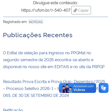
Divulgue este conteúdo:
https://ufsm.br/r-540-407
Copiar
Secretaria-Geral
para área de trans
Registrado em
NOTÍCIAS
Secretaria de Governo
Publicações Recentes
Gabinete de Segurança Institucional
Advocacia-Geral da União
O Edital de seleção para ingresso no PPGMat no
segundo semestre de 2026 encontra-se aberto e
Banco Central do Brasil
disponível no nosso site em EDITAIS e no site da PRPGP
Planalto
Resultado Prova Escrita e Prova Oral– Dezembro/2025
– Processo Seletivo 2026-1 – EDITAL PRPGP/UFSM Nº
065, DE 30 DE SETEMBRO DE 2024
Retificação