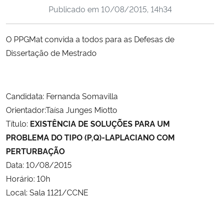
Publicado em
10/08/2015, 14h34
Ministério da Cidadania
Ministério da Saúde
O PPGMat convida a todos para as Defesas de
Dissertação de Mestrado
Ministério de Minas e Energia
Ministério da Ciência, Tecnologia, Inovações e Comunicações
Candidata: Fernanda Somavilla
Orientador:Taísa Junges Miotto
Ministério do Meio Ambiente
Título:
EXISTÊNCIA DE SOLUÇÕES PARA UM
PROBLEMA DO TIPO (P,Q)-LAPLACIANO COM
Ministério do Turismo
PERTURBAÇÃO
Data: 10/08/2015
Ministério do Desenvolvimento Regional
Horário: 10h
Controladoria-Geral da União
Local: Sala 1121/CCNE
Ministério da Mulher, da Família e dos Direitos Humanos