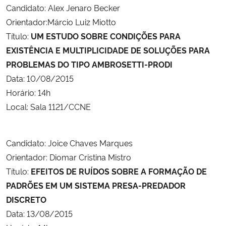
Candidato: Alex Jenaro Becker
Orientador:Márcio Luiz Miotto
Secretaria-Geral
Título:
UM ESTUDO SOBRE CONDIÇÕES PARA
EXISTÊNCIA E MULTIPLICIDADE DE SOLUÇÕES PARA
Secretaria de Governo
PROBLEMAS DO TIPO AMBROSETTI-PRODI
Gabinete de Segurança Institucional
Data: 10/08/2015
Horário: 14h
Advocacia-Geral da União
Local: Sala 1121/CCNE
Banco Central do Brasil
Candidato: Joice Chaves Marques
Orientador: Diomar Cristina Mistro
Planalto
Título:
EFEITOS DE RUÍDOS SOBRE A FORMAÇÃO DE
PADRÕES EM UM SISTEMA PRESA-PREDADOR
DISCRETO
Data: 13/08/2015