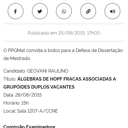
Ministério da Cidadania
Copiar para área 
Ministério da Saúde
Publicado em
25/08/2015, 17h00
Ministério de Minas e Energia
O PPGMat convida a todos para a Defesa de Dissertação
Ministério da Ciência, Tecnologia, Inovações e Comunicações
de Mestrado
Ministério do Meio Ambiente
Candidato: GEOVANI RAULINO
Título:
ÁLGEBRAS DE HOPF FRACAS ASSOCIADAS A
Ministério do Turismo
GRUPÓIDES DUPLOS VACANTES
Data: 28/08/2015
Ministério do Desenvolvimento Regional
Horário: 15h
Local: Sala 1207-A/CCNE
Controladoria-Geral da União
Comissão Examinadora:
Ministério da Mulher, da Família e dos Direitos Humanos