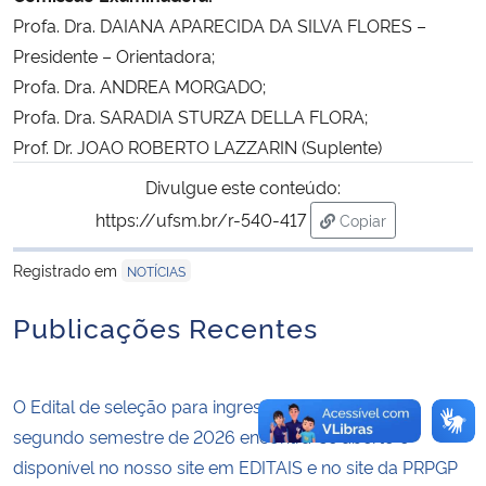
Profa. Dra. DAIANA APARECIDA DA SILVA FLORES –
Secretaria-Geral
Presidente – Orientadora;
Profa. Dra. ANDREA MORGADO;
Secretaria de Governo
Profa. Dra. SARADIA STURZA DELLA FLORA;
Prof. Dr. JOAO ROBERTO LAZZARIN (Suplente)
Gabinete de Segurança Institucional
Divulgue este conteúdo:
https://ufsm.br/r-540-417
Copiar
Advocacia-Geral da União
para área de trans
Registrado em
NOTÍCIAS
Banco Central do Brasil
Publicações Recentes
Planalto
O Edital de seleção para ingresso no PPGMat no
segundo semestre de 2026 encontra-se aberto e
disponível no nosso site em EDITAIS e no site da PRPGP