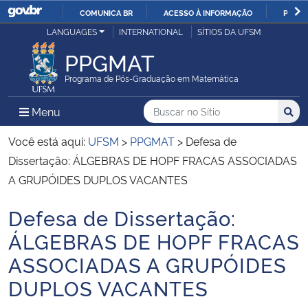
COMUNICA BR
ACESSO À INFORMAÇÃO
PARTI
Casa Civil
LANGUAGES
INTERNATIONAL
SÍTIOS DA UFSM
IR
PARA
PPGMAT
Ministério da Justiça e Segurança Pública
O
Programa de Pós-Graduação em Matemática
CONTEÚDO
Ministério da Defesa
Buscar no no Sítio
Busca
Busca:
Menu Principal do Sítio
Menu
Busc
Ministério das Relações Exteriores
Você está aqui:
UFSM
>
PPGMAT
>
Defesa de
Dissertação: ÁLGEBRAS DE HOPF FRACAS ASSOCIADAS
Ministério da Economia
A GRUPÓIDES DUPLOS VACANTES
Defesa de Dissertação:
Ministério da Infraestrutura
Início do conteúdo
ÁLGEBRAS DE HOPF FRACAS
Ministério da Agricultura, Pecuária e Abastecimento
ASSOCIADAS A GRUPÓIDES
DUPLOS VACANTES
Ministério da Educação