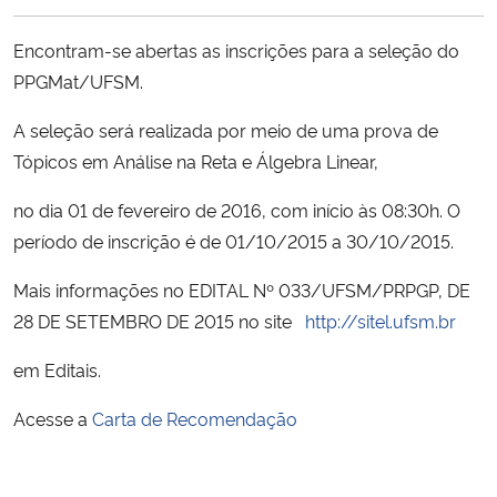
Ministério da Cidadania
Encontram-se abertas as inscrições para a seleção do
Ministério da Saúde
PPGMat/UFSM.
A seleção será realizada por meio de uma prova de
Ministério de Minas e Energia
Tópicos em Análise na Reta e Álgebra Linear,
Ministério da Ciência, Tecnologia, Inovações e Comunicações
no dia 01 de fevereiro de 2016, com início às 08:30h. O
período de inscrição é de 01/10/2015 a 30/10/2015.
Ministério do Meio Ambiente
Mais informações no EDITAL Nº 033/UFSM/PRPGP, DE
Ministério do Turismo
28 DE SETEMBRO DE 2015 no site
http://sitel.ufsm.br
em Editais.
Ministério do Desenvolvimento Regional
Acesse a
Carta de Recomendação
Controladoria-Geral da União
Ministério da Mulher, da Família e dos Direitos Humanos