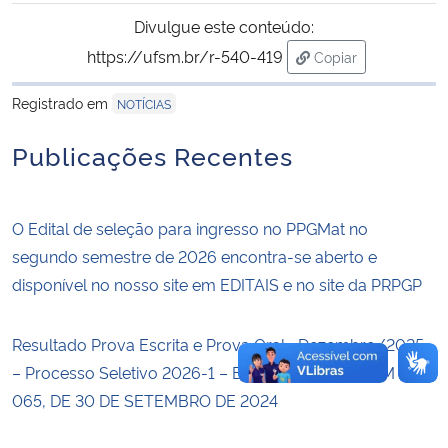
Divulgue este conteúdo:
Secretaria-Geral
https://ufsm.br/r-540-419
Copiar
para área de trans
Secretaria de Governo
Registrado em
NOTÍCIAS
Publicações Recentes
Gabinete de Segurança Institucional
Advocacia-Geral da União
O Edital de seleção para ingresso no PPGMat no
segundo semestre de 2026 encontra-se aberto e
Banco Central do Brasil
disponível no nosso site em EDITAIS e no site da PRPGP
Planalto
Resultado Prova Escrita e Prova Oral– Dezembro/2025
– Processo Seletivo 2026-1 – EDITAL PRPGP/UFSM Nº
065, DE 30 DE SETEMBRO DE 2024