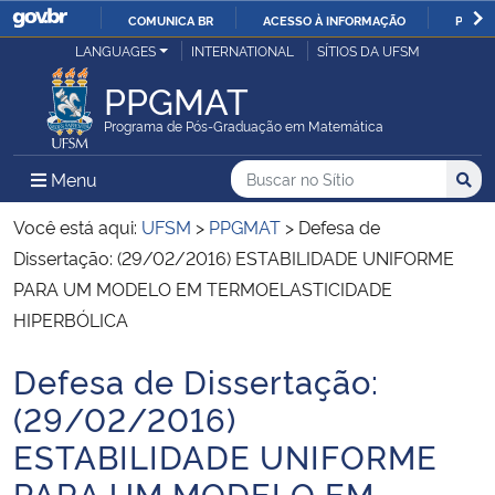
COMUNICA BR
ACESSO À INFORMAÇÃO
PARTI
Casa Civil
LANGUAGES
INTERNATIONAL
SÍTIOS DA UFSM
IR
PARA
PPGMAT
Ministério da Justiça e Segurança Pública
O
Programa de Pós-Graduação em Matemática
CONTEÚDO
Ministério da Defesa
Buscar no no Sítio
Busca
Busca:
Menu Principal do Sítio
Menu
Busc
Ministério das Relações Exteriores
Você está aqui:
UFSM
>
PPGMAT
>
Defesa de
Dissertação: (29/02/2016) ESTABILIDADE UNIFORME
Ministério da Economia
PARA UM MODELO EM TERMOELASTICIDADE
HIPERBÓLICA
Ministério da Infraestrutura
Defesa de Dissertação:
Início do conteúdo
Ministério da Agricultura, Pecuária e Abastecimento
(29/02/2016)
ESTABILIDADE UNIFORME
Ministério da Educação
PARA UM MODELO EM