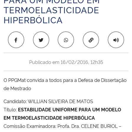
Ministério da Cidadania
TERMOELASTICIDADE
HIPERBÓLICA
Ministério da Saúde
Ministério de Minas e Energia
Copiar para área 
Ministério da Ciência, Tecnologia, Inovações e Comunicações
Publicado em
16/02/2016, 12h35
Ministério do Meio Ambiente
O PPGMat convida a todos para a Defesa de Dissertação
Ministério do Turismo
de Mestrado
Ministério do Desenvolvimento Regional
Candidato: WILLIAN SILVEIRA DE MATOS
Título:
ESTABILIDADE UNIFORME PARA UM MODELO
Controladoria-Geral da União
EM TERMOELASTICIDADE HIPERBÓLICA
Comissão Examinadora: Profa. Dra. CELENE BURIOL –
Ministério da Mulher, da Família e dos Direitos Humanos