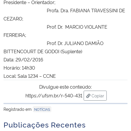
Presidente – Orientador;
Profa. Dra. FABIANA TRAVESSINI DE
Secretaria-Geral
CEZARO;
Prof. Dr. MARCIO VIOLANTE
Secretaria de Governo
FERREIRA;
Prof. Dr. JULIANO DAMIÃO
Gabinete de Segurança Institucional
BITTENCOURT DE GODOI (Suplente)
Data: 29/02/2016
Advocacia-Geral da União
Horário: 14h30
Local: Sala 1234 – CCNE
Banco Central do Brasil
Divulgue este conteúdo:
Planalto
https://ufsm.br/r-540-431
Copiar
para área de trans
Registrado em
NOTÍCIAS
Publicações Recentes