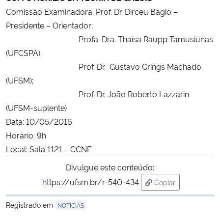
Comissão Examinadora: Prof. Dr. Dirceu Bagio –
Secretaria-Geral
Presidente – Orientador;
Profa. Dra. Thaísa Raupp Tamusiunas
Secretaria de Governo
(UFCSPA);
Prof. Dr. Gustavo Grings Machado
Gabinete de Segurança Institucional
(UFSM);
Prof. Dr. João Roberto Lazzarin
Advocacia-Geral da União
(UFSM-suplente)
Data: 10/05/2016
Banco Central do Brasil
Horário: 9h
Local: Sala 1121 – CCNE
Planalto
Divulgue este conteúdo:
https://ufsm.br/r-540-434
Copiar
para área de trans
Registrado em
NOTÍCIAS