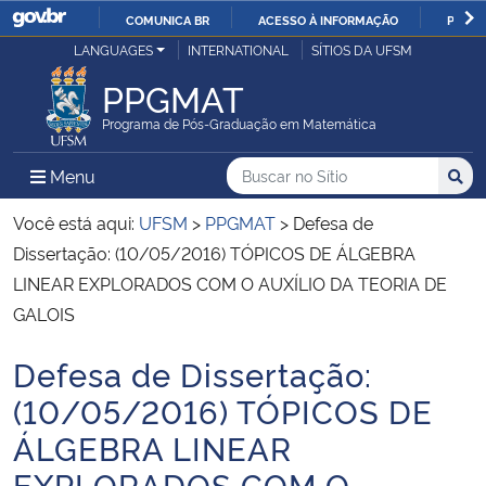
COMUNICA BR
ACESSO À INFORMAÇÃO
PARTI
Casa Civil
LANGUAGES
INTERNATIONAL
SÍTIOS DA UFSM
IR
PARA
PPGMAT
Ministério da Justiça e Segurança Pública
O
Programa de Pós-Graduação em Matemática
CONTEÚDO
Ministério da Defesa
Buscar no no Sítio
Busca
Busca:
Menu Principal do Sítio
Menu
Busc
Ministério das Relações Exteriores
Você está aqui:
UFSM
>
PPGMAT
>
Defesa de
Dissertação: (10/05/2016) TÓPICOS DE ÁLGEBRA
Ministério da Economia
LINEAR EXPLORADOS COM O AUXÍLIO DA TEORIA DE
GALOIS
Ministério da Infraestrutura
Defesa de Dissertação:
Início do conteúdo
Ministério da Agricultura, Pecuária e Abastecimento
(10/05/2016) TÓPICOS DE
ÁLGEBRA LINEAR
Ministério da Educação
EXPLORADOS COM O