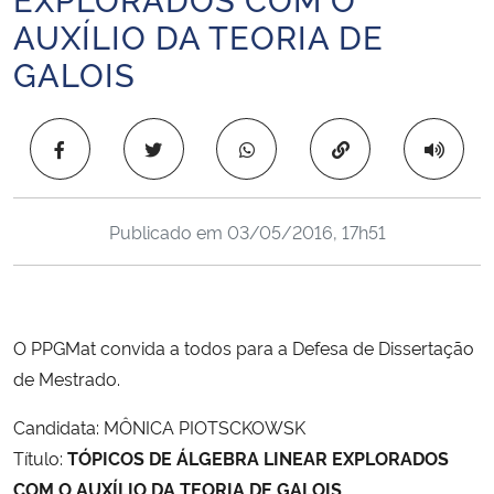
Ministério da Cidadania
AUXÍLIO DA TEORIA DE
GALOIS
Ministério da Saúde
Ministério de Minas e Energia
Copiar para área 
Ministério da Ciência, Tecnologia, Inovações e Comunicações
Publicado em
03/05/2016, 17h51
Ministério do Meio Ambiente
Ministério do Turismo
O PPGMat convida a todos para a Defesa de Dissertação
Ministério do Desenvolvimento Regional
de Mestrado.
Candidata: MÔNICA PIOTSCKOWSK
Controladoria-Geral da União
Título:
TÓPICOS DE ÁLGEBRA LINEAR EXPLORADOS
COM O AUXÍLIO DA TEORIA DE GALOIS
Ministério da Mulher, da Família e dos Direitos Humanos