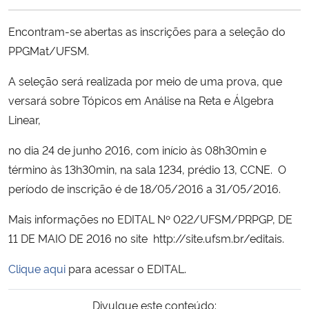
Ministério da Cidadania
Encontram-se abertas as inscrições para a seleção do
Ministério da Saúde
PPGMat/UFSM.
A seleção será realizada por meio de uma prova, que
Ministério de Minas e Energia
versará sobre Tópicos em Análise na Reta e Álgebra
Linear,
Ministério da Ciência, Tecnologia, Inovações e Comunicações
no dia 24 de junho 2016, com início às 08h30min e
Ministério do Meio Ambiente
término às 13h30min, na sala 1234, prédio 13, CCNE. O
período de inscrição é de 18/05/2016 a 31/05/2016.
Ministério do Turismo
Mais informações no EDITAL Nº 022/UFSM/PRPGP, DE
Ministério do Desenvolvimento Regional
11 DE MAIO DE 2016 no site
http://site.ufsm.br/editais.
Clique aqui
para acessar o EDITAL.
Controladoria-Geral da União
Divulgue este conteúdo:
Ministério da Mulher, da Família e dos Direitos Humanos