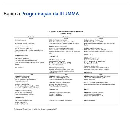
Ministério da Cidadania
Baixe a
Programação da III JMMA
Ministério da Saúde
Ministério de Minas e Energia
Ministério da Ciência, Tecnologia, Inovações e Comunicações
Ministério do Meio Ambiente
Ministério do Turismo
Ministério do Desenvolvimento Regional
Controladoria-Geral da União
Ministério da Mulher, da Família e dos Direitos Humanos