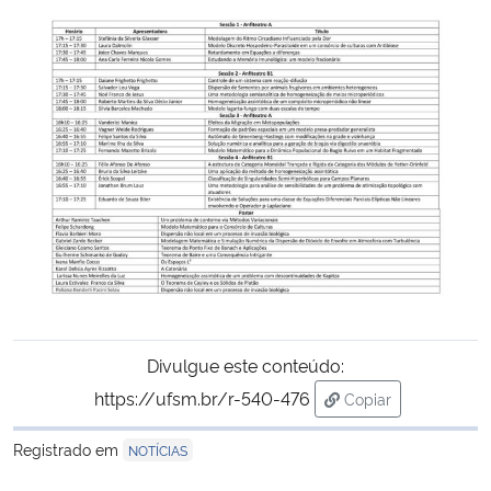
Secretaria-Geral
Secretaria de Governo
Gabinete de Segurança Institucional
Advocacia-Geral da União
Banco Central do Brasil
Planalto
Divulgue este conteúdo:
https://ufsm.br/r-540-476
Copiar
para área de trans
Registrado em
NOTÍCIAS