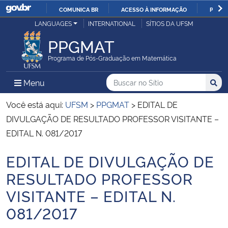
COMUNICA BR
ACESSO À INFORMAÇÃO
PARTI
Casa Civil
LANGUAGES
INTERNATIONAL
SÍTIOS DA UFSM
IR
PARA
PPGMAT
Ministério da Justiça e Segurança Pública
O
Programa de Pós-Graduação em Matemática
CONTEÚDO
Ministério da Defesa
Buscar no no Sítio
Busca
Busca:
Menu Principal do Sítio
Menu
Busc
Ministério das Relações Exteriores
Você está aqui:
UFSM
>
PPGMAT
>
EDITAL DE
DIVULGAÇÃO DE RESULTADO PROFESSOR VISITANTE –
Ministério da Economia
EDITAL N. 081/2017
EDITAL DE DIVULGAÇÃO DE
Ministério da Infraestrutura
Início do conteúdo
RESULTADO PROFESSOR
Ministério da Agricultura, Pecuária e Abastecimento
VISITANTE – EDITAL N.
081/2017
Ministério da Educação