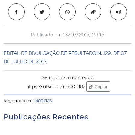
Ministério da Cidadania
Copiar para área 
Ministério da Saúde
Publicado em
13/07/2017, 19h15
Ministério de Minas e Energia
EDITAL DE DIVULGAÇÃO DE RESULTADO N. 129, DE 07
Ministério da Ciência, Tecnologia, Inovações e Comunicações
DE JULHO DE 2017.
Ministério do Meio Ambiente
Divulgue este conteúdo:
Ministério do Turismo
https://ufsm.br/r-540-487
Copiar
para área de trans
Registrado em
NOTÍCIAS
Ministério do Desenvolvimento Regional
Publicações Recentes
Controladoria-Geral da União
Ministério da Mulher, da Família e dos Direitos Humanos