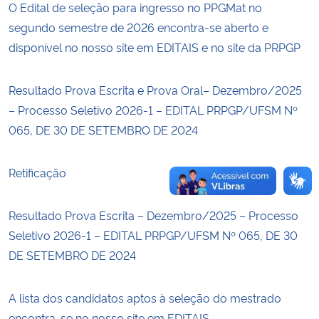
O Edital de seleção para ingresso no PPGMat no
segundo semestre de 2026 encontra-se aberto e
Secretaria-Geral
disponível no nosso site em EDITAIS e no site da PRPGP
Secretaria de Governo
Resultado Prova Escrita e Prova Oral– Dezembro/2025
– Processo Seletivo 2026-1 – EDITAL PRPGP/UFSM Nº
Gabinete de Segurança Institucional
065, DE 30 DE SETEMBRO DE 2024
Advocacia-Geral da União
Retificação
Banco Central do Brasil
Resultado Prova Escrita – Dezembro/2025 – Processo
Planalto
Seletivo 2026-1 – EDITAL PRPGP/UFSM Nº 065, DE 30
DE SETEMBRO DE 2024
A lista dos candidatos aptos à seleção do mestrado
encontra-se no nosso site em EDITAIS.